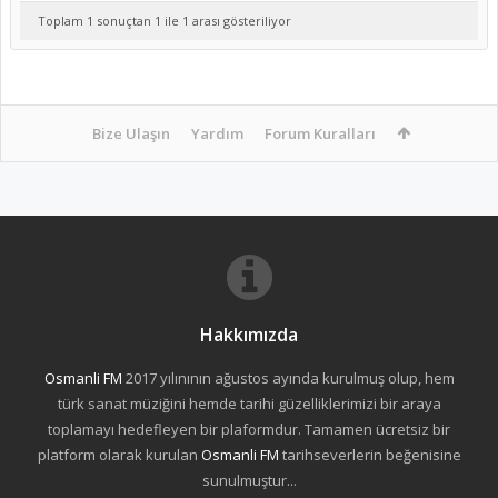
Toplam 1 sonuçtan 1 ile 1 arası gösteriliyor
Bize Ulaşın
Yardım
Forum Kuralları
Hakkımızda
Osmanli FM
2017 yılınının ağustos ayında kurulmuş olup, hem
türk sanat müziğini hemde tarihi güzelliklerimizi bir araya
toplamayı hedefleyen bir plaformdur. Tamamen ücretsiz bir
platform olarak kurulan
Osmanli FM
tarihseverlerin beğenisine
sunulmuştur...