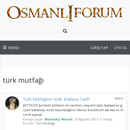
MENU
GIRIŞ YAP
ÜYE OL
türk mutfağı
Konu
Türk Mutfağının Kralı: Baklava Tarifi
[ATTACH] Şerbetli tatlıların en sevileni, bayram tadı, babaanne g
üzeli baklavayı evde hazırladığınız hamur bezelerini kat kat ve in
cecik açarak...
Konuyu açan:
Matrakçı Nasuh
,
23 Ağustos 2017
, 0 cevap,
Forum:
Türk Mutfağı