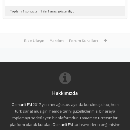
Toplam 1 sonuçtan 1 ile 1 arası gösteriliyor
Bize Ulaşın
Yardım
Forum Kuralları
Hakkımızda
Osmanli FM
2017 yılınının ağustos ayında kurulmuş olup, hem
türk sanat müziğini hemde tarihi güzelliklerimizi bir araya
toplamayı hedefleyen bir plaformdur. Tamamen ücretsiz bir
platform olarak kurulan
Osmanli FM
tarihseverlerin beğenisine