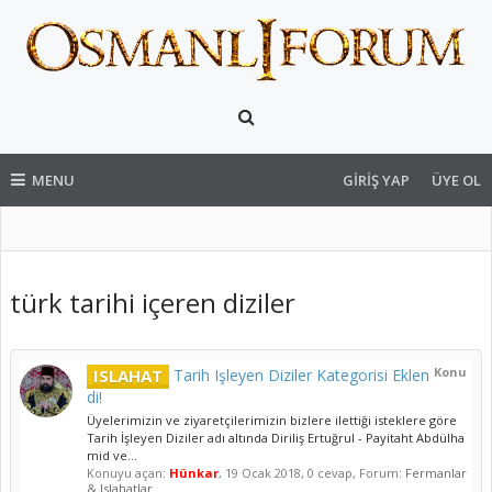
MENU
GIRIŞ YAP
ÜYE OL
türk tarihi içeren diziler
Konu
ISLAHAT
Tarih Işleyen Diziler Kategorisi Eklen
di!
Üyelerimizin ve ziyaretçilerimizin bizlere ilettiği isteklere göre
Tarih İşleyen Diziler adı altında Diriliş Ertuğrul - Payitaht Abdülha
mid ve...
Konuyu açan:
Hünkar
,
19 Ocak 2018
, 0 cevap, Forum:
Fermanlar
& Islahatlar