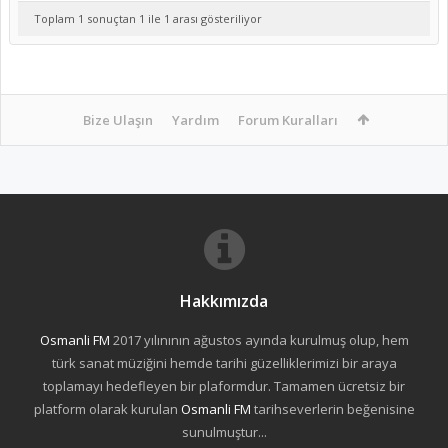
Toplam 1 sonuçtan 1 ile 1 arası gösteriliyor
Bize Ulaşın
Yardım
Forum Kuralları
Hakkımızda
Osmanli FM
2017 yılınının ağustos ayında kurulmuş olup, hem
türk sanat müziğini hemde tarihi güzelliklerimizi bir araya
toplamayı hedefleyen bir plaformdur. Tamamen ücretsiz bir
platform olarak kurulan
Osmanli FM
tarihseverlerin beğenisine
sunulmuştur...