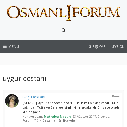
MENU
GIRIŞ YAP
ÜYE OL
uygur destanı
Konu
Göç Destanı
[ATTACH] Uygurların vatanında “Hulin” isimli bir dağ vardı. Hulin
dağından Tuğla ve Selenge isimli iki ırmak akardı. Bir gece orada
ki bir ağacın...
Konuyu açan:
Matrakçı Nasuh
,
23 Ağustos 2017
, 0 cevap,
Forum:
Türk Destanları & Hikayeleri