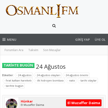
MENU
GIRIŞ YAP
ÜYE OL
Forumları Ara
Takvim
Son Mesajlar
24 Ağustos
TARİHTE BUGÜN
Etiketler:
24 ağustos
24 ağustos olayları
24 ağustos önemi
fırat kalkan hareketı
ilk hidrojen bombası
nato
tarihi olaylar
tarihte bugün
Hünkar
El Muzaffer Daima
El Muzaffer Daima