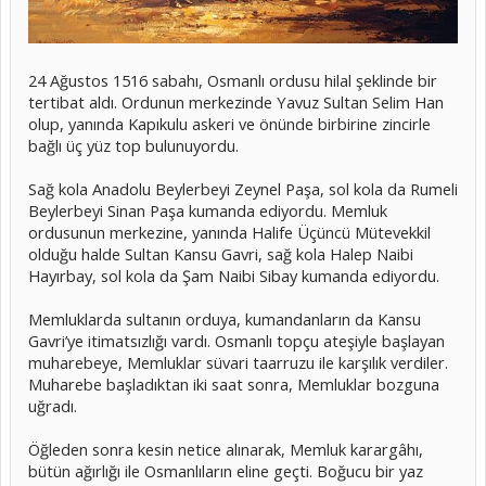
24 Ağustos 1516 sabahı, Osmanlı ordusu hilal şeklinde bir
tertibat aldı. Ordunun merkezinde Yavuz Sultan Selim Han
olup, yanında Kapıkulu askeri ve önünde birbirine zincirle
bağlı üç yüz top bulunuyordu.
Sağ kola Anadolu Beylerbeyi Zeynel Paşa, sol kola da Rumeli
Beylerbeyi Sinan Paşa kumanda ediyordu. Memluk
ordusunun merkezine, yanında Halife Üçüncü Mütevekkil
olduğu halde Sultan Kansu Gavri, sağ kola Halep Naibi
Hayırbay, sol kola da Şam Naibi Sibay kumanda ediyordu.
Memluklarda sultanın orduya, kumandanların da Kansu
Gavri’ye itimatsızlığı vardı. Osmanlı topçu ateşiyle başlayan
muharebeye, Memluklar süvari taarruzu ile karşılık verdiler.
Muharebe başladıktan iki saat sonra, Memluklar bozguna
uğradı.
Öğleden sonra kesin netice alınarak, Memluk karargâhı,
bütün ağırlığı ile Osmanlıların eline geçti. Boğucu bir yaz