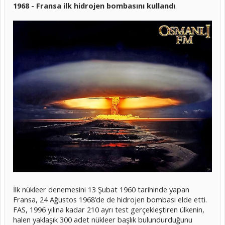
1968 - Fransa ilk hidrojen bombasını kullandı
.
İlk nükleer denemesini 13 Şubat 1960 tarihinde yapan
Fransa, 24 Ağustos 1968’de de hidrojen bombası elde etti.
FAS, 1996 yılına kadar 210 ayrı test gerçekleştiren ülkenin,
halen yaklaşık 300 adet nükleer başlık bulundurduğunu