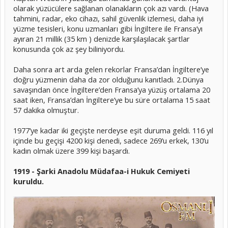
olarak yüzücülere sağlanan olanakların çok azı vardı. (Hava
tahmini, radar, eko cihazı, sahil güvenlik izlemesi, daha iyi
yüzme tesisleri, konu uzmanları gibi İngiltere ile Fransa’yı
ayıran 21 millik (35 km ) denizde karşılaşılacak şartlar
konusunda çok az şey biliniyordu.
Daha sonra art arda gelen rekorlar Fransa’dan İngiltere’ye
doğru yüzmenin daha da zor olduğunu kanıtladı. 2.Dünya
savaşından önce İngiltere’den Fransa’ya yüzüş ortalama 20
saat iken, Fransa’dan İngiltere’ye bu süre ortalama 15 saat
57 dakika olmuştur.
1977’ye kadar iki geçişte nerdeyse eşit duruma geldi. 116 yıl
içinde bu geçişi 4200 kişi denedi, sadece 269’u erkek, 130’u
kadın olmak üzere 399 kişi başardı.
1919 - Şarki Anadolu Müdafaa-i Hukuk Cemiyeti
kuruldu.