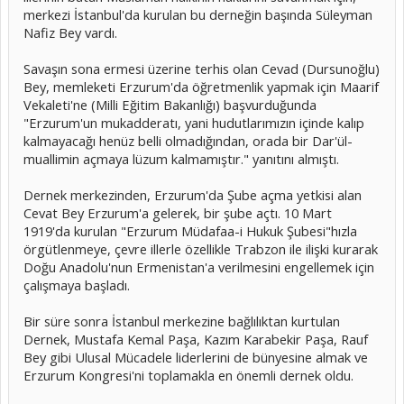
merkezi İstanbul'da kurulan bu derneğin başında Süleyman
Nafiz Bey vardı.
Savaşın sona ermesi üzerine terhis olan Cevad (Dursunoğlu)
Bey, memleketi Erzurum'da öğretmenlik yapmak için Maarif
Vekaleti'ne (Milli Eğitim Bakanlığı) başvurduğunda
"Erzurum'un mukadderatı, yani hudutlarımızın içinde kalıp
kalmayacağı henüz belli olmadığından, orada bir Dar'ül-
muallimin açmaya lüzum kalmamıştır." yanıtını almıştı.
Dernek merkezinden, Erzurum'da Şube açma yetkisi alan
Cevat Bey Erzurum'a gelerek, bir şube açtı. 10 Mart
1919'da kurulan "Erzurum Müdafaa-i Hukuk Şubesi"hızla
örgütlenmeye, çevre illerle özellikle Trabzon ile ilişki kurarak
Doğu Anadolu'nun Ermenistan'a verilmesini engellemek için
çalışmaya başladı.
Bir süre sonra İstanbul merkezine bağlılıktan kurtulan
Dernek, Mustafa Kemal Paşa, Kazım Karabekir Paşa, Rauf
Bey gibi Ulusal Mücadele liderlerini de bünyesine almak ve
Erzurum Kongresi'ni toplamakla en önemli dernek oldu.