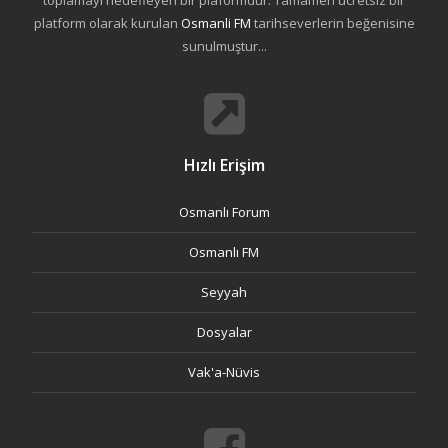
toplamayı hedefleyen bir plaformdur. Tamamen ücretsiz bir
platform olarak kurulan
Osmanli FM
tarihseverlerin beğenisine
sunulmuştur...
Hızlı Erişim
Osmanlı Forum
Osmanlı FM
Seyyah
Dosyalar
Vak'a-Nüvis