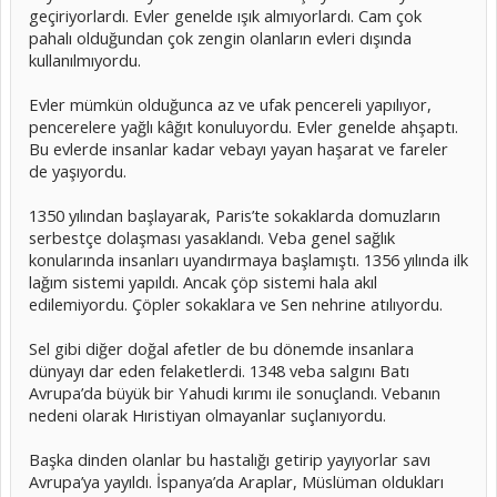
geçiriyorlardı. Evler genelde ışık almıyorlardı. Cam çok
pahalı olduğundan çok zengin olanların evleri dışında
kullanılmıyordu.
Evler mümkün olduğunca az ve ufak pencereli yapılıyor,
pencerelere yağlı kâğıt konuluyordu. Evler genelde ahşaptı.
Bu evlerde insanlar kadar vebayı yayan haşarat ve fareler
de yaşıyordu.
1350 yılından başlayarak, Paris’te sokaklarda domuzların
serbestçe dolaşması yasaklandı. Veba genel sağlık
konularında insanları uyandırmaya başlamıştı. 1356 yılında ilk
lağım sistemi yapıldı. Ancak çöp sistemi hala akıl
edilemiyordu. Çöpler sokaklara ve Sen nehrine atılıyordu.
Sel gibi diğer doğal afetler de bu dönemde insanlara
dünyayı dar eden felaketlerdi. 1348 veba salgını Batı
Avrupa’da büyük bir Yahudi kırımı ile sonuçlandı. Vebanın
nedeni olarak Hıristiyan olmayanlar suçlanıyordu.
Başka dinden olanlar bu hastalığı getirip yayıyorlar savı
Avrupa’ya yayıldı. İspanya’da Araplar, Müslüman oldukları