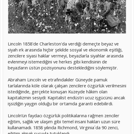
Lincoln 1858'de Charleston'da verdiği demeçte beyaz ve
siyah ırk arasında hiçbir şekilde sosyal ve ekonomik eşitliği,
zencilere siyasi haklar vermeyi, beyazlarla siyahlar arasında
evlenmeyi istemediğini ve herkes gibi kendisinin de
beyazların üstün pozisyonunu desteklediğini söylemiştir.
Abraham Lincoln ve etrafındakiler Güneyde pamuk
tarlalarında köle olarak çalışan zencilere özgürlük verilmesini
istediğinde, gerçekte konuşan Kuzeyde hâkim olan
kapitalizmin sesiydi: Kapitalist endüstri ucuz işgücünü ancak
işsizliğin yaygın olduğu bir ortamda garanti edebilirdi.
Lincoln’ün faydacı özgürlük politikalarına rağmen zenciler
eğitim, sağlık ve ulaşım gibi temel insani hakları uzun süre
kullanamadı. 1858 yılında Richmond, Virginia´da 90 zenci,
eğitim almak suçuyla tutuklandı
.