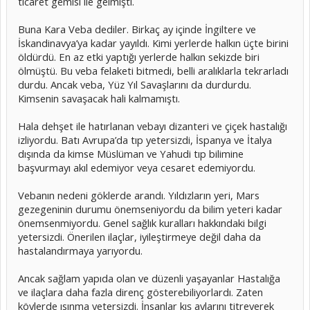
ticaret gemisi ile gelmişti.
Buna Kara Veba dediler. Birkaç ay içinde İngiltere ve
İskandinavya’ya kadar yayıldı. Kimi yerlerde halkın üçte birini
öldürdü. En az etki yaptığı yerlerde halkın sekizde biri
ölmüştü. Bu veba felaketi bitmedi, belli aralıklarla tekrarladı
durdu. Ancak veba, Yüz Yıl Savaşlarını da durdurdu.
Kimsenin savaşacak hali kalmamıştı.
Hala dehşet ile hatırlanan vebayı dizanteri ve çiçek hastalığı
izliyordu. Batı Avrupa’da tıp yetersizdi, İspanya ve İtalya
dışında da kimse Müslüman ve Yahudi tıp bilimine
başvurmayı akıl edemiyor veya cesaret edemiyordu.
Vebanın nedeni göklerde arandı. Yıldızların yeri, Mars
gezegeninin durumu önemseniyordu da bilim yeteri kadar
önemsenmiyordu. Genel sağlık kuralları hakkındaki bilgi
yetersizdi. Önerilen ilaçlar, iyileştirmeye değil daha da
hastalandırmaya yarıyordu.
Ancak sağlam yapıda olan ve düzenli yaşayanlar Hastalığa
ve ilaçlara daha fazla direnç gösterebiliyorlardı. Zaten
köylerde ısınma yetersizdi. İnsanlar kış aylarını titreyerek