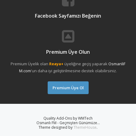
Facebook Sayfamızı Beğenin
Premium Üye Olun
Premium Üyelik olan
Reaya+
üyeliğine geçiş yaparak
OsmanliF
M.com
'un daha iyi geliştirilmesine destek olabilirsiniz.
Premium Üye Ol
Quality Add-Ons by WMTech
Osmanlı FM - Geçmişten Günümüze...
Theme designed by
ThemeHouse
.