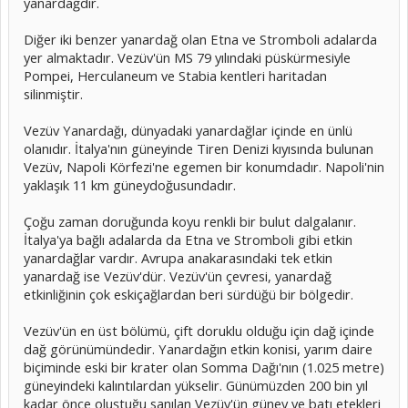
yanardağdır.
Diğer iki benzer yanardağ olan Etna ve Stromboli adalarda
yer almaktadır. Vezüv'ün MS 79 yılındaki püskürmesiyle
Pompei, Herculaneum ve Stabia kentleri haritadan
silinmiştir.
Vezüv Yanardağı, dünyadaki yanardağlar içinde en ünlü
olanıdır. İtalya'nın güneyinde Tiren Denizi kıyısında bulunan
Vezüv, Napoli Körfezi'ne egemen bir konumdadır. Napoli'nin
yaklaşık 11 km güneydoğusundadır.
Çoğu zaman doruğunda koyu renkli bir bulut dalgalanır.
İtalya'ya bağlı adalarda da Etna ve Stromboli gibi etkin
yanardağlar vardır. Avrupa anakarasındaki tek etkin
yanardağ ise Vezüv'dür. Vezüv'ün çevresi, yanardağ
etkinliğinin çok eskiçağlardan beri sürdüğü bir bölgedir.
Vezüv'ün en üst bölümü, çift doruklu olduğu için dağ içinde
dağ görünümündedir. Yanardağın etkin konisi, yarım daire
biçiminde eski bir krater olan Somma Dağı'nın (1.025 metre)
güneyindeki kalıntılardan yükselir. Günümüzden 200 bin yıl
kadar önce oluştuğu sanılan Vezüv'ün güney ve batı etekleri