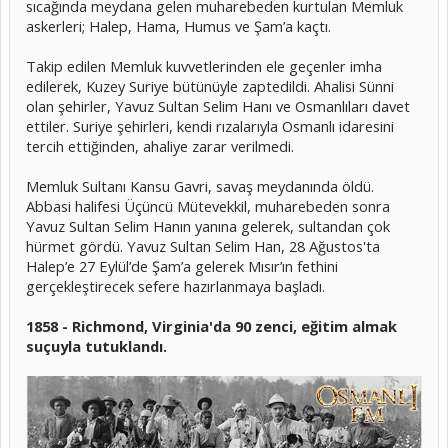
sıcağında meydana gelen muharebeden kurtulan Memluk
askerleri; Halep, Hama, Humus ve Şam’a kaçtı.
Takip edilen Memluk kuvvetlerinden ele geçenler imha
edilerek, Kuzey Suriye bütünüyle zaptedildi. Ahalisi Sünni
olan şehirler, Yavuz Sultan Selim Hanı ve Osmanlıları davet
ettiler. Suriye şehirleri, kendi rızalarıyla Osmanlı idaresini
tercih ettiğinden, ahaliye zarar verilmedi.
Memluk Sultanı Kansu Gavri, savaş meydanında öldü.
Abbasi halifesi Üçüncü Mütevekkil, muharebeden sonra
Yavuz Sultan Selim Hanın yanına gelerek, sultandan çok
hürmet gördü. Yavuz Sultan Selim Han, 28 Ağustos'ta
Halep’e 27 Eylül’de Şam’a gelerek Mısır’ın fethini
gerçekleştirecek sefere hazırlanmaya başladı.
1858 - Richmond, Virginia'da 90 zenci, eğitim almak
suçuyla tutuklandı.