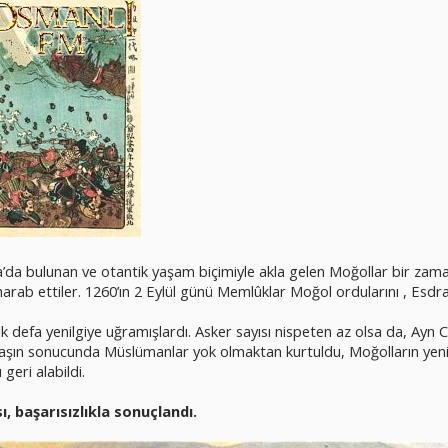
da bulunan ve otantik yaşam biçimiyle akla gelen Moğollar bir zam
 harab ettiler. 1260’ın 2 Eylül günü Memlûklar Moğol ordularını , Esd
lk defa yenilgiye uğramışlardı. Asker sayısı nispeten az olsa da, Ayn C
avaşın sonucunda Müslümanlar yok olmaktan kurtuldu, Moğolların yen
 geri alabildi.
, başarısızlıkla sonuçlandı.