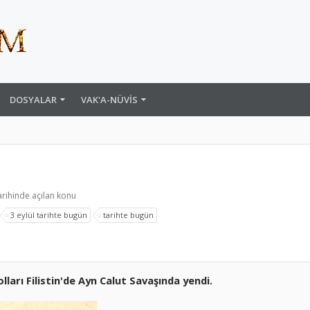
DOSYALAR
VAK'A-NÜVIS
arihinde açılan konu
3 eylül tarihte bugün
tarihte bugün
ları Filistin'de Ayn Calut Savaşında yendi.