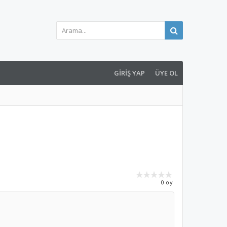
GIRIŞ YAP
ÜYE OL
0 oy