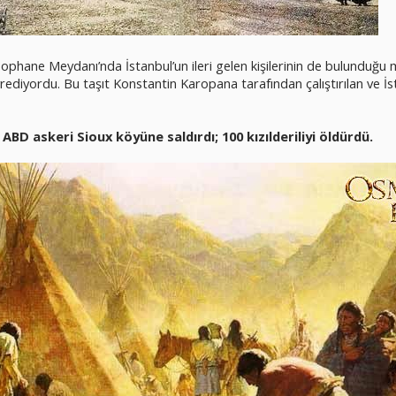
 Tophane Meydanı’nda İstanbul’un ileri gelen kişilerinin de bulunduğu 
yrediyordu. Bu taşıt Konstantin Karopana tarafından çalıştırılan ve İst
ABD askeri Sioux köyüne saldırdı; 100 kızılderiliyi öldürdü.