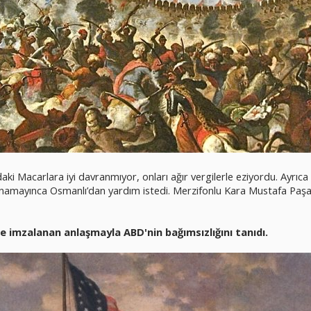
daki Macarlara iyi davranmıyor, onları ağır vergilerle eziyordu. Ayrı
namayınca Osmanlı’dan yardım istedi. Merzifonlu Kara Mustafa Paşa 
'de imzalanan anlaşmayla ABD'nin bağımsızlığını tanıdı.