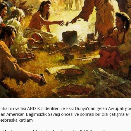
a'nın yerlisi ABD Kızılderilileri ile Eski Dünya'dan gelen Avrupalı g
ayılan Amerikan Bağımsızlık Savaşı öncesi ve sonrası bir dizi çatışmal
 Nebraska katliamı.