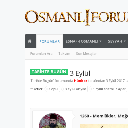
ESNAF-I OSMANLI
SEYYAH
FORUMLAR
Forumları Ara
Takvim
Son Mesajlar
3 Eylül
TARİHTE BUGÜN
'
Tarihte Bugün
' forumunda
Hünkar
tarafından
3 Eylül 2017
t
Etiketler:
3 eylül
3 eylül olaylar
3 eylül önemli olaylar
1260 - Memlûkler, Moğol