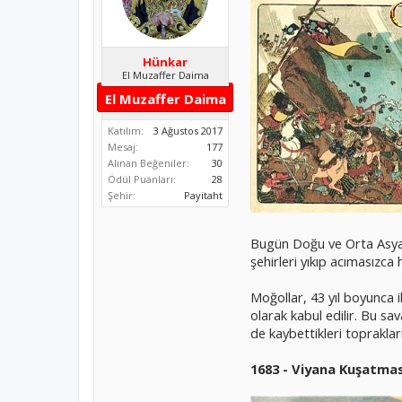
Hünkar
El Muzaffer Daima
El Muzaffer Daima
Katılım:
3 Ağustos 2017
Mesaj:
177
Alınan Beğeniler:
30
Ödül Puanları:
28
Şehir:
Payitaht
Bugün Doğu ve Orta Asya’
şehirleri yıkıp acımasızca
Moğollar, 43 yıl boyunca i
olarak kabul edilir. Bu s
de kaybettikleri toprakları
1683 - Viyana Kuşatması