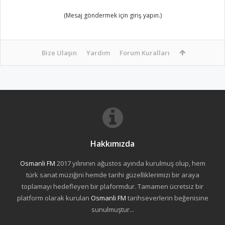
(Mesaj göndermek için giriş yapın.)
Bize Ulaşın
Yardım
Forum Kuralları
Hakkımızda
Osmanli FM
2017 yılınının ağustos ayında kurulmuş olup, hem
türk sanat müziğini hemde tarihi güzelliklerimizi bir araya
toplamayı hedefleyen bir plaformdur. Tamamen ücretsiz bir
platform olarak kurulan
Osmanli FM
tarihseverlerin beğenisine
sunulmuştur...