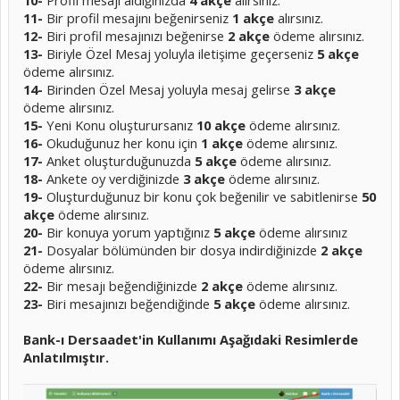
10-
Profil mesajı aldığınızda
4 akçe
alırsınız.
11-
Bir profil mesajını beğenirseniz
1 akçe
alırsınız.
12-
Biri profil mesajınızı beğenirse
2 akçe
ödeme alırsınız.
13-
Biriyle Özel Mesaj yoluyla iletişime geçerseniz
5 akçe
ödeme alırsınız.
14-
Birinden Özel Mesaj yoluyla mesaj gelirse
3 akçe
ödeme alırsınız.
15-
Yeni Konu oluşturursanız
10 akçe
ödeme alırsınız.
16-
Okuduğunuz her konu için
1 akçe
ödeme alırsınız.
17-
Anket oluşturduğunuzda
5 akçe
ödeme alırsınız.
18-
Ankete oy verdiğinizde
3 akçe
ödeme alırsınız.
19-
Oluşturduğunuz bir konu çok beğenilir ve sabitlenirse
50
akçe
ödeme alırsınız.
20-
Bir konuya yorum yaptığınız
5 akçe
ödeme alırsınız
21-
Dosyalar bölümünden bir dosya indirdiğinizde
2 akçe
ödeme alırsınız.
22-
Bir mesajı beğendiğinizde
2 akçe
ödeme alırsınız.
23-
Biri mesajınızı beğendiğinde
5 akçe
ödeme alırsınız.
Bank-ı Dersaadet'in Kullanımı Aşağıdaki Resimlerde
Anlatılmıştır.