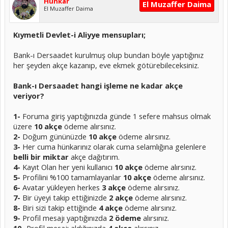
Hünkar
El Muzaffer Daima
El Muzaffer Daima
Kıymetli Devlet-i Aliyye mensupları;
Bank-ı Dersaadet kurulmuş olup bundan böyle yaptığınız
her şeyden akçe kazanıp, eve ekmek götürebileceksiniz.
Bank-ı Dersaadet hangi işleme ne kadar akçe
veriyor?
1-
Foruma giriş yaptığınızda günde 1 sefere mahsus olmak
üzere
10 akçe
ödeme alırsınız.
2-
Doğum gününüzde
10 akçe
ödeme alırsınız.
3-
Her cuma hünkarınız olarak cuma selamlığına gelenlere
belli bir miktar
akçe dağıtırım.
4-
Kayıt Olan her yeni kullanıcı
10 akçe
ödeme alırsınız.
5-
Profilini %100 tamamlayanlar
10 akçe
ödeme alırsınız.
6-
Avatar yükleyen herkes
3 akçe
ödeme alırsınız.
7-
Bir üyeyi takip ettiğinizde
2 akçe
ödeme alırsınız.
8-
Biri sizi takip ettiğinde
4 akçe
ödeme alırsınız.
9-
Profil mesajı yaptığınızda
2 ödeme
alırsınız.