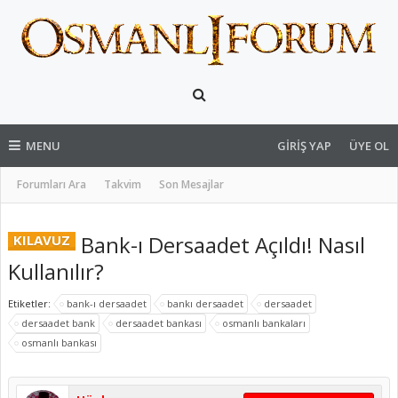
MENU
GIRIŞ YAP
ÜYE OL
Forumları Ara
Takvim
Son Mesajlar
Bank-ı Dersaadet Açıldı! Nasıl
KILAVUZ
Kullanılır?
Etiketler:
bank-ı dersaadet
bankı dersaadet
dersaadet
dersaadet bank
dersaadet bankası
osmanlı bankaları
osmanlı bankası