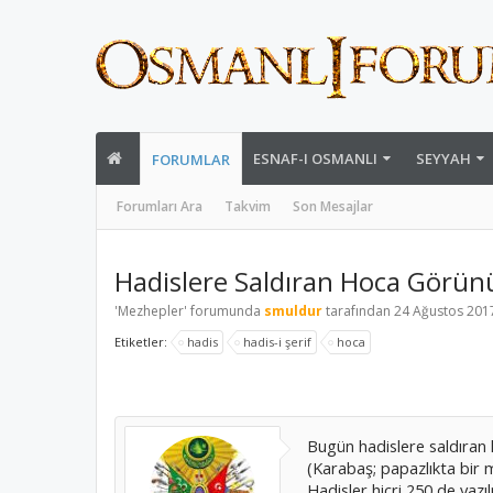
ESNAF-I OSMANLI
SEYYAH
FORUMLAR
Forumları Ara
Takvim
Son Mesajlar
Hadislere Saldıran Hoca Görün
'
Mezhepler
' forumunda
smuldur
tarafından
24 Ağustos 201
Etiketler:
hadis
hadis-i şerif
hoca
Bugün hadislere saldıran 
(Karabaş; papazlıkta bir
Hadisler hicri 250 de yazıl