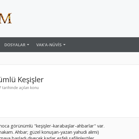
DOSYALAR
VAK'A-NÜVIS
ümlü Keşişler
7
tarihinde açılan konu
hoca görünümlü "keşişler-karabaşlar-ahbarlar" var.
 makam. Ahbar; güzel konuşan-yazan yahudi alimi)
maya başladı diyecek kadar esfeli safilinleştiler.