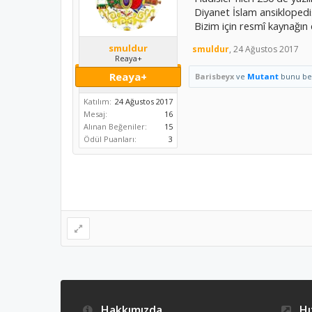
Diyanet İslam ansiklopedis
Bizim için resmî kaynağın 
smuldur
smuldur
,
24 Ağustos 2017
Reaya+
Reaya+
Barisbeyx
ve
Mutant
bunu be
Katılım:
24 Ağustos 2017
Mesaj:
16
Alınan Beğeniler:
15
Ödül Puanları:
3
Hakkımızda
Hız