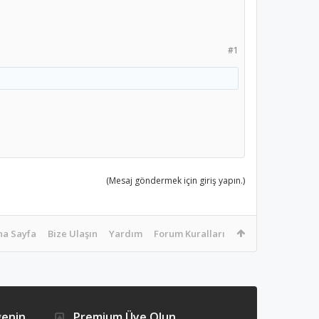
#1
(Mesaj göndermek için giriş yapın.)
na Sayfa
Bize Ulaşın
Yardım
Forum Kuralları
ğenin
Premium Üye Olun