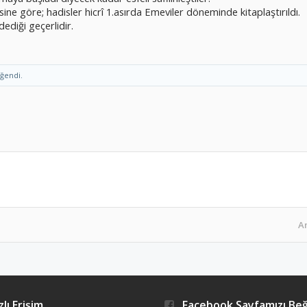
ine göre; hadisler hicrî 1.asırda Emeviler döneminde kitaplaştırıldı.
dediği geçerlidir.
ğendi.
A
lı Erişim
Facebook Sayfamızı Be