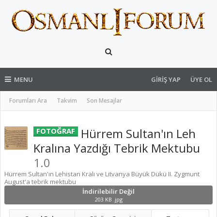
MENU
GIRIŞ YAP
ÜYE OL
Forumları Ara
Takvim
Son Mesajlar
Hürrem Sultan'ın Leh
FOTOĞRAF
Kralına Yazdığı Tebrik Mektubu
1.0
Hürrem Sultan'ın Lehistan Kralı ve Litvanya Büyük Dükü II. Zygmunt
August'a tebrik mektubu
İndirilebilir Değil
203 KB .jpg