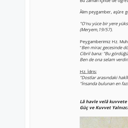
Bu zaman içinde de öğretile
Âlim peygamber, aşûre gü
"O'nu yüce bir yere yükse
(Meryem,19/57).
Peygamberimiz Hz. Muhamm
"
Ben mirac gecesinde dör
Cibril bana: "Bu gördüğün
Ben de ona selam verdim
Hz. İdris
;
"Dostlar arasındaki hakî
"İnsanda bulunan en fazîl
Lâ havle velâ kuvvete i
Güç ve Kuvvet Yalnızc