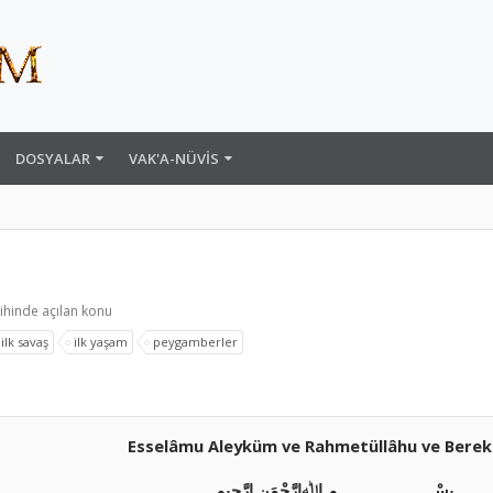
DOSYALAR
VAK'A-NÜVIS
ihinde açılan konu
ilk savaş
ilk yaşam
peygamberler
Esselâmu Aleyküm ve Rahmetüllâhu ve Bere
بِسْــــــــــــــــــــــمِ اﷲِارَّحْمَنِ ارَّحِيم