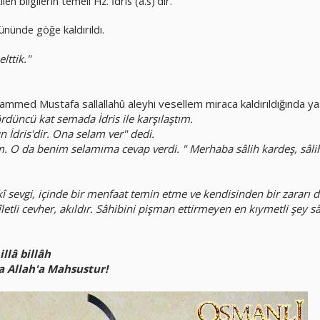
n bilgilerin temeli Hz. İdris (a.s)'dır.
nünde göğe kaldırıldı.
lttik."
ed Mustafa sallallahû aleyhi vesellem miraca kaldırıldığında yaşad
düncü kat semada İdris ile karşılaştım.
 İdris'dir. Ona selam ver" dedi.
. O da benim selamıma cevap verdi. " Merhaba sâlih kardeş, sâli
kî sevgi, içinde bir menfaat temin etme ve kendisinden bir zararı
etli cevher, akıldır. Sâhibini pişman ettirmeyen en kıymetli şey sâ
llâ billâh
a Allah'a Mahsustur!