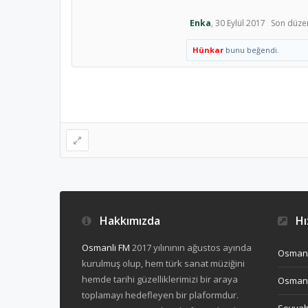
Enka
,
30 Eylül 2017
Son düze
Hünkar
bunu beğendi.
Hakkımızda
Hız
Osmanli FM
2017 yılınının ağustos ayında
Osmanl
kurulmuş olup, hem türk sanat müziğini
hemde tarihi güzelliklerimizi bir araya
Osmanl
toplamayı hedefleyen bir plaformdur.