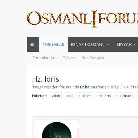
ESNAF-I OSMANLI
SEYYAH
FORUMLAR
Forumları Ara
Takvim
Son Mesajlar
Hz. Idris
'
Peygamberler
' forumunda
Enka
tarafından
30 Eylül 2017
tar
Etiketler:
allah
dil
dil bilen
hz idris
ilk cihad