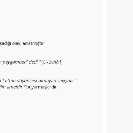
ığı olayı anlatmıştır;
h peygamber" dedi."
(El-Buhârî)
 def etme düşüncesi olmayan sevgidir."
lih ameldir."
buyurmuşlardır.