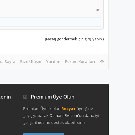
#1
(Mesaj göndermek için giriş yapın.)
na Sayfa
Bize Ulaşın
Yardım
Forum Kuralları
ğenin
Premium Üye Olun
Premium Üyelik olan
Reaya+
üyeliğine
geçiş yaparak
OsmanliFM.com
'un daha iyi
geliştirilmesine destek olabilirsiniz.