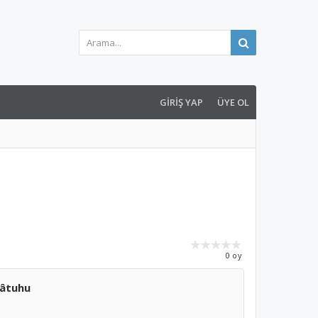
GIRIŞ YAP
ÜYE OL
0 oy
kâtuhu