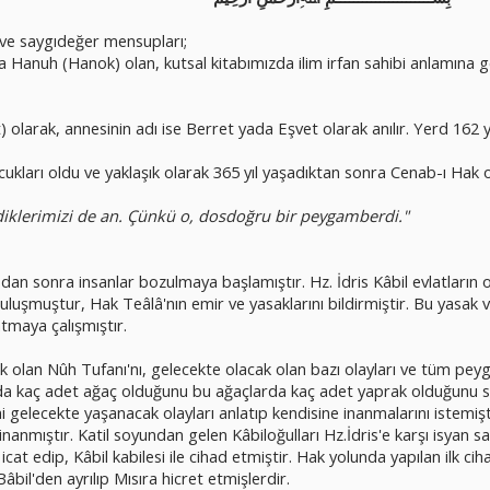
i ve saygıdeğer mensupları;
 Hanuh (Hanok) olan, kutsal kitabımızda ilim irfan sahibi anlamına ge
) olarak, annesinin adı ise Berret yada Eşvet olarak anılır. Yerd 16
kları oldu ve yaklaşık olarak 365 yıl yaşadıktan sonra Cenab-ı Hak o
lediklerimizi de an. Çünkü o, dosdoğru bir peygamberdi."
dan sonra insanlar bozulmaya başlamıştır. Hz. İdris Kâbil evlatların 
buluşmuştur, Hak Teâlâ'nın emir ve yasaklarını bildirmiştir. Bu yasak v
atmaya çalışmıştır.
 olan Nûh Tufanı'nı, gelecekte olacak olan bazı olayları ve tüm peyga
arda kaç adet ağaç olduğunu bu ağaçlarda kaç adet yaprak olduğunu 
i gelecekte yaşanacak olayları anlatıp kendisine inanmalarını istemişt
inanmıştır. Katil soyundan gelen Kâbiloğulları Hz.İdris'e karşı isyan sa
at edip, Kâbil kabilesi ile cihad etmiştir. Hak yolunda yapılan ilk ciha
âbil'den ayrılıp Mısıra hicret etmişlerdir.