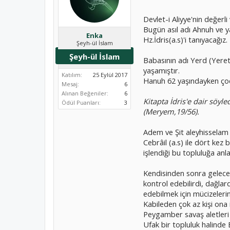
Devlet-i Aliyye'nin değerl
Bugün asıl adı Ahnuh ve ya
Enka
Hz.İdris(a.s)'i tanıyacağız.
Şeyh-ül İslam
Şeyh-ül İslam
Babasının adı Yerd (Yeret
yaşamıştır.
Katılım:
25 Eylül 2017
Hanuh 62 yaşındayken çocu
Mesaj:
6
Alınan Beğeniler:
6
Kitapta İdris'e dair söy
Ödül Puanları:
3
(Meryem,19/56).
Adem ve Şit aleyhisselam 
Cebrâil (a.s) ile dört kez 
işlendiği bu topluluğa anl
Kendisinden sonra gelecek
kontrol edebilirdi, dağl
edebilmek için mücizelerin
Kabileden çok az kişi ona 
Peygamber savaş aletleri ic
Ufak bir topluluk halinde B