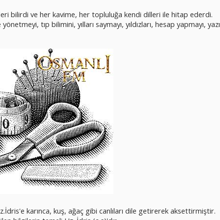
ri bilirdi ve her kavime, her topluluğa kendi dilleri ile hitap ederdi.
yönetmeyi, tıp bilimini, yılları saymayı, yıldızları, hesap yapmayı, yaz
.İdris'e karınca, kuş, ağaç gibi canlıları dile getirerek aksettirmiştir.