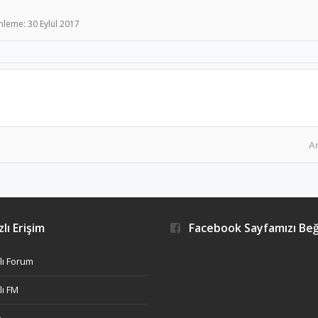
nleme:
30 Eylül 2017
A
lı Erişim
Facebook Sayfamızı Be
ı Forum
ı FM