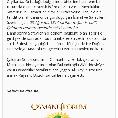
O yıllarda, Ortadoğu bölgesinde birbirine hasmene bir
tutumda olan üç büyük İslâm devleti vardı: Memluklar,
Safeviler ve Osmanlılar. Yavuz Sultan Selim Han, evvela
tehdit olarak daha önce gördüğü Şah İsmail ve Safevilerin
üzerine gitti.
23 Ağustos 1514 tarihinde Şah İsmail'i
Çaldıran muharebesinde saf dışı bıraktı
.
Daha sonra Safevilerin o dönem başkenti olan Tebriz'e
girdiyse de sonradan bu muhabereden çekilmek zorunda
kaldı. Safevilere yaptığı bu seferin dönüşünde ise Doğu ve
Güneydoğu Anadolu bölgelerini Osmanlı Devleti'ne kattı.
Çaldıran Seferi sırasında Osmanlılara zorluk çıkaran ve
Memluklar himayesinde olan Dulkadiroğlu Alâüddevle'ye
karşı Osmanlılar tarafını tutan yeğeni Ali Bey’i hizmetine
alarak Kayseri, Bozok sancaklarına tayin etti.
Selam ve dua ile...