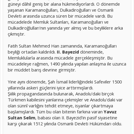
güneyi dâhil geniş bir alana hükmediyorlardı. O dönemde
yaşanan Karamanoğulları, Dulkadiroğulları ve Osmanlı
Devleti arasında uzunca süren bir mücadele vardı. Bu
mücadelede Memluk Sultanları, Karamanoğulları ve
Dulkadiroğlulları'nın yanında yer almış ve bu beyliklere arka
çıkmıştır.
Fatih Sultan Mehmed Han zamanında, Karamanoğulları
beyliği ortadan kaldırıldı.
II. Bayezid
döneminde,
Memluklularla arasında mücadele gerçekleşmiştir. Bu
mücadeleye rağmen, 1490 yılında yapılan anlaşma ile uzunca
bir müddet barış devrine girmiştir.
Yine aynı dönemde, Şah İsmail liderliğindeki Safeviler 1500
yıllarında askeri güçlerini iyice arttırmışlardı.
Şiilik propagandasında bulunarak, Anadolu'daki birçok
Türkmen kabilesini yanlarına çekmişler ve Anadolu'daki var
olan sünnî varlığını tehdit etmeye, isyanlar çıkartmaya
başlamışlardı. Tüm bu olan bitenin farkına varan
Yavuz
Sultan Selim
, babası olan II. Bayezid'in pasif siyasetine
karşı çıkarak 1512 yılında Osmanlı Devleti Hükümdarı oldu.