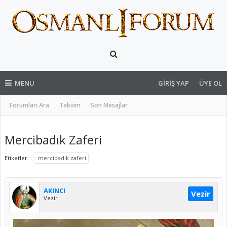
MENU
GIRIŞ YAP
ÜYE OL
Forumları Ara
Takvim
Son Mesajlar
Mercibadık Zaferi
Etiketler:
mercibadık zaferi
AKINCI
Vezir
Vezir