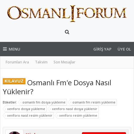
MENU
GIRIŞ YAP
ÜYE OL
Forumları Ara
Takvim
Son Mesajlar
Osmanlı Fm'e Dosya Nasıl
KILAVUZ
Yüklenir?
Etiketler:
osmanlı fm dosya yükleme
osmanlı fm resim yükleme
xenforo dosya yükleme
xenforo nasıl dosya yüklenir
xenforo nasıl resim yüklenir
xenforo resim yükleme