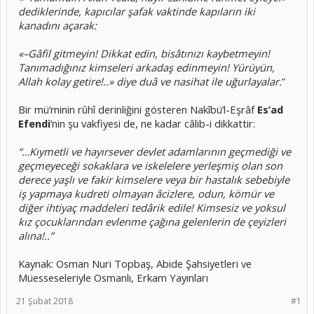
dediklerinde, kapıcılar şafak vaktinde kapıların iki
kanadını açarak:
«–Gâfil gitmeyin! Dikkat edin, bisâtınızı kaybetmeyin!
Tanımadığınız kimseleri arkadaş edinmeyin! Yürüyün,
Allah kolay getire!..» diye duâ ve nasihat ile uğurlayalar.
”
Bir mü’minin rûhî derinliğini gösteren Nakîbü’l-Eşrâf
Es’ad
Efendi
’nin şu vakfiyesi de, ne kadar câlib-i dikkattir:
“…Kıymetli ve hayırsever devlet adamlarının geçmediği ve
geçmeyeceği sokaklara ve iskelelere yerleşmiş olan son
derece yaşlı ve fakir kimselere veya bir hastalık sebebiyle
iş yapmaya kudreti olmayan âcizlere, odun, kömür ve
diğer ihtiyaç maddeleri tedârik edile! Kimsesiz ve yoksul
kız çocuklarından evlenme çağına gelenlerin de çeyizleri
alına!..”
Kaynak: Osman Nuri Topbaş, Abide Şahsiyetleri ve
Müesseseleriyle Osmanlı, Erkam Yayınları
21 Şubat 2018
#1