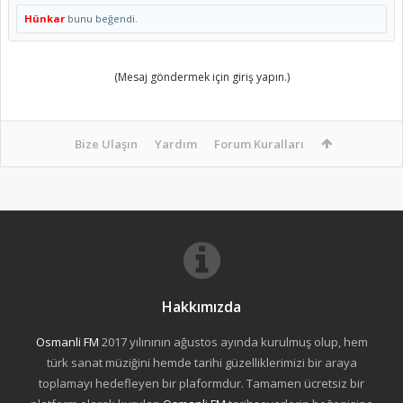
Hünkar
bunu beğendi.
(Mesaj göndermek için giriş yapın.)
Bize Ulaşın
Yardım
Forum Kuralları
Hakkımızda
Osmanli FM
2017 yılınının ağustos ayında kurulmuş olup, hem
türk sanat müziğini hemde tarihi güzelliklerimizi bir araya
toplamayı hedefleyen bir plaformdur. Tamamen ücretsiz bir