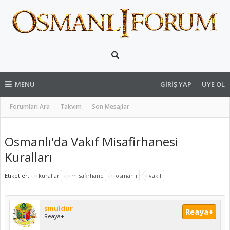
MENU
GIRIŞ YAP
ÜYE OL
Forumları Ara
Takvim
Son Mesajlar
Osmanlı'da Vakıf Misafirhanesi
Kuralları
Etiketler:
kurallar
misafirhane
osmanlı
vakıf
smuldur
Reaya+
Reaya+