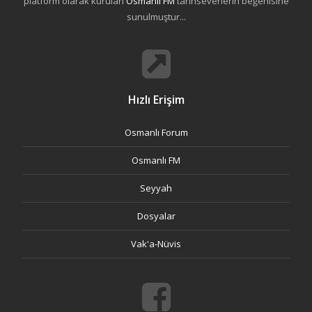
platform olarak kurulan
Osmanli FM
tarihseverlerin beğenisine
sunulmuştur...
Hızlı Erişim
Osmanlı Forum
Osmanlı FM
Seyyah
Dosyalar
Vak'a-Nüvis