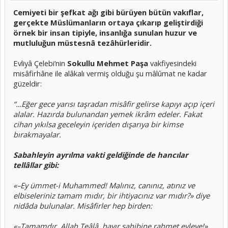
Cemiyeti bir şefkat ağı gibi bürüyen bütün vakıflar,
gerçekte Müslümanların ortaya çıkarıp geliştirdiği
örnek bir insan tipiyle, insanlığa sunulan huzur ve
mutluluğun müstesnâ tezâhürleridir.
Evliyâ Çelebi’nin
Sokullu Mehmet Paşa
vakfiyesindeki
misâfirhâne ile alâkalı vermiş olduğu şu mâlûmat ne kadar
güzeldir:
“…Eğer gece yarısı taşradan misâfir gelirse kapıyı açıp içeri
alalar. Hazırda bulunandan yemek ikrâm edeler. Fakat
cihan yıkılsa geceleyin içeriden dışarıya bir kimse
bırakmayalar.
Sabahleyin ayrılma vakti geldiğinde de hancılar
tellâllar gibi:
«–Ey ümmet-i Muhammed! Malınız, canınız, atınız ve
elbiseleriniz tamam mıdır, bir ihtiyacınız var mıdır?» diye
nidâda bulunalar. Misâfirler hep birden:
«–Tamamdır. Allah Teâlâ, hayır sahibine rahmet eyleye!»