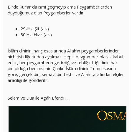
Birde Kur’an’da ismi geçmeyip ama Peygamberlerden
duyduğumuz olan Peygamberler vardır;
29-Hz. Şit (a.s)
30.Hz. Hızır (a.s)
İslâm dininin inanç esaslarında Allah’ın peygamberlerinden
hiçbirisi diğerinden ayrılmaz. Hepsi peygamber olarak kabul
edilir, her peygamberin getirdiği ve tebliğ ettiği dînin hak
din olduğu benimsenir. Çünkü İslâm dininin îman esasına
göre; gerçek din, semavî din tektir ve Allah tarafından elçiler
aracılığı ile gönderilir.
Selam ve Dua ile Agâh Efendi . . .