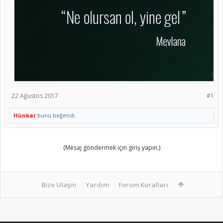
22 Ağustos 2017
#1
Hünkar
bunu beğendi.
(Mesaj göndermek için giriş yapın.)
Bize Ulaşın
Yardım
Forum Kuralları