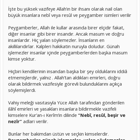
İşte bu yüksek vazifeye Allah’ın bir ihsanı olarak nail olan
büyük insanlara nebî veya resûl ve peygamber isimleri verilir
Peygamberler, Allah ile kullar arasında birer elçidir fakat,
diğer insan!ar gibi birer insandır. Ancak masum ve doğru
insanlardır. Hiç yalan söylemezler. İnsanların en
akıllılarıdırlar. Kalpleri hakikatin nuruyla doludur. Günah
işlemezler insanlar içinde peygamberlerden başka masum
kimse yoktur.
Hiçbiri kendilerinin insandan başka bir şey olduklarını iddiâ
etmemişlerdir, yalnız . Allah’tan aldıkları emirleri, doğru
olarak bildirmek vazifesiyle görevli bulunduklarını açıkça
söylemişlerdi.
Vahiy meleği vasıtasıyla Yüce Allah tarafından gönderilen
ilâhî emirleri ve yasakları insanlara bildirmekle vazifeli
kimselere Kur’an-ı Kerîm’in dilinde
“Nebî, resûl, beşir ve
nezîr”
adlari verilir.
Bunlar her bakimdan üstün ve seçkin kimselerdir.