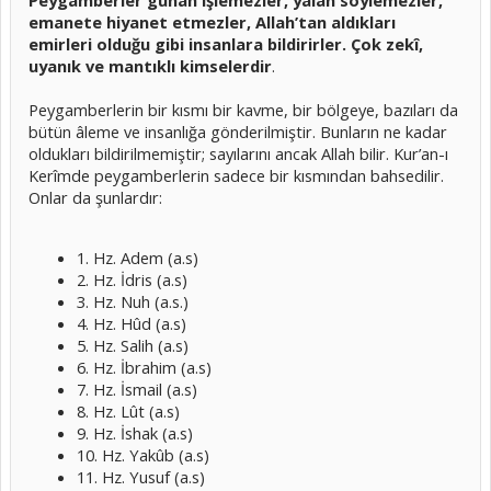
Peygamberler günah işlemezler, yalan söylemezler,
emanete hiyanet etmezler, Allah’tan aldıkları
emirleri olduğu gibi insanlara bildirirler. Çok zekî,
uyanık ve mantıklı kimselerdir
.
Peygamberlerin bir kısmı bir kavme, bir bölgeye, bazıları da
bütün âleme ve insanlığa gönderilmiştir. Bunların ne kadar
oldukları bildirilmemiştir; sayılarını ancak Allah bilir. Kur’an-ı
Kerîmde peygamberlerin sadece bir kısmından bahsedilir.
Onlar da şunlardır:
1. Hz. Adem (a.s)
2. Hz. İdris (a.s)
3. Hz. Nuh (a.s.)
4. Hz. Hûd (a.s)
5. Hz. Salih (a.s)
6. Hz. İbrahim (a.s)
7. Hz. İsmail (a.s)
8. Hz. Lût (a.s)
9. Hz. İshak (a.s)
10. Hz. Yakûb (a.s)
11. Hz. Yusuf (a.s)