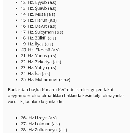
12. Hz. Eyyûb (a.s)
13. Hz. Şuayb (a.s)
14. Hz. Musa (a.s)
15. Hz. Harun (a.s)
16. Hz. Davut (a.s)
17. Hz. Süleyman (a.s)
18. Hz. Zülkifl (a.s)
19. Hz. İlyas (a.s)
20.
Hz. El-Yesâ (a.s)
21. Hz. Yunus (a.s)
22. Hz. Zekeriya (a.s)
23. Hz. Yahya (a.s)
24. Hz. İsa (a.s)
25. Hz. Muhammet (s.a.v)
Bunlardan başka Kur’an-ı Kerîmde isimleri geçen fakat
peygamber olup olmadıkları hakkında kesin bilgi olmayanlar
vardır ki; bunlar da şunlardır:
26- Hz.Üzeyir (a.s)
27- Hz.Lokman (a.s)
28- Hz.Zü’lkarneyn. (a.s)