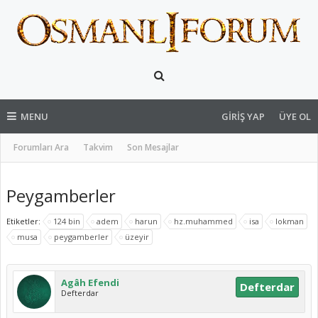
MENU
GIRIŞ YAP
ÜYE OL
Forumları Ara
Takvim
Son Mesajlar
Peygamberler
Etiketler:
124 bin
adem
harun
hz.muhammed
isa
lokman
musa
peygamberler
üzeyir
Agâh Efendi
Defterdar
Defterdar