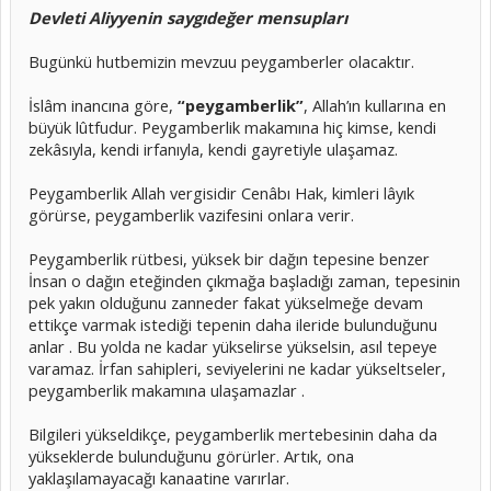
Devleti Aliyyenin saygıdeğer mensupları
Bugünkü hutbemizin mevzuu peygamberler olacaktır.
İslâm inancına göre,
“peygamberlik”
, Allah’ın kullarına en
büyük lûtfudur. Peygamberlik makamına hiç kimse, kendi
zekâsıyla, kendi irfanıyla, kendi gayretiyle ulaşamaz.
Peygamberlik Allah vergisidir Cenâbı Hak, kimleri lâyık
görürse, peygamberlik vazifesini onlara verir.
Peygamberlik rütbesi, yüksek bir dağın tepesine benzer
İnsan o dağın eteğinden çıkmağa başladığı zaman, tepesinin
pek yakın olduğunu zanneder fakat yükselmeğe devam
ettikçe varmak istediği tepenin daha ileride bulunduğunu
anlar . Bu yolda ne kadar yükselirse yükselsin, asıl tepeye
varamaz. İrfan sahipleri, seviyelerini ne kadar yükseltseler,
peygamberlik makamına ulaşamazlar .
Bilgileri yükseldikçe, peygamberlik mertebesinin daha da
yükseklerde bulunduğunu görürler. Artık, ona
yaklaşılamayacağı kanaatine varırlar.