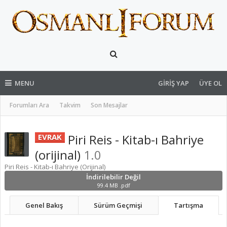
MENU
GIRIŞ YAP
ÜYE OL
Forumları Ara
Takvim
Son Mesajlar
Piri Reis - Kitab-ı Bahriye
EVRAK
(orijinal)
1.0
Piri Reis - Kitab-ı Bahriye (Orijinal)
İndirilebilir Değil
99.4 MB .pdf
Genel Bakış
Sürüm Geçmişi
Tartışma