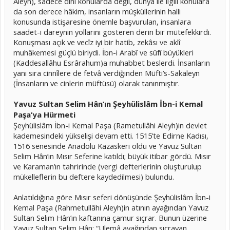
Aleyh), sadece dinî konularda değil, dünya ile ilgili konulara
da son derece hâkim, insanların müşküllerinin halli
konusunda istişaresine önemle başvurulan, insanlara
saadet-i dareynin yollarını gösteren derin bir mütefekkirdi.
Konuşması açık ve vecîz iyi bir hatib, zekâsı ve aklî
muhâkemesi güçlü biriydi. İbn-i Arabî ve sûfî büyükleri
(Kaddesallâhu Esrârahum)a muhabbet beslerdi. İnsanların
yanı sıra cinnîlere de fetvâ verdiğinden Müfti’s-Sakaleyn
(İnsanların ve cinlerin müftüsü) olarak tanınmıştır.
Yavuz Sultan Selim Hân’ın Şeyhülislâm İbn-i Kemal
Paşa’ya Hürmeti
Şeyhülislâm İbn-i Kemal Paşa (Rametullâhi Aleyh)in devlet
kademesindeki yükselişi devam etti. 1515’te Edirne Kadısı,
1516 senesinde Anadolu Kazaskeri oldu ve Yavuz Sultan
Selim Hân’ın Mısır Seferine katıldı; büyük itibar gördü. Mısır
ve Karaman’ın tahririnde (vergi defterlerinin oluşturulup
mükelleflerin bu deftere kaydedilmesi) bulundu.
Anlatıldığına göre Mısır seferi dönüşünde Şeyhülislâm İbn-i
Kemal Paşa (Rahmetullâhi Aleyh)in atının ayağından Yavuz
Sultan Selim Hân’ın kaftanına çamur sıçrar. Bunun üzerine
Yavuz Sultan Selim Hân: “Ulemâ ayağından sıçrayan