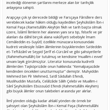
incelediği dönemin şartlarını merkeze alan bir tarihçilik
anlayışına sahipti.
Arapçayı çok iyi derecede bildiği ve Farsçaya Fârisîlere ders
verebilecek kadar hâkim olduğu kaydedilen Şeyhülislâm İbn-i
Kemal Paşa (Rametullâhi Aleyh)in fıkıh ve tarih başta olmak
üzere, İslâmî İlimlerin her alanının yanı sıra tıp, felsefe ve şiir
alanları da dâhil birçok alana vukûfiyeti sebebiyle İmam
Cemâleddin es-Suyûtî; özellikle münazara konusundaki
kudreti vesilesiyle İslâm âlimlerinin büyüklerinden Sa‘deddin
et-Teftâzânî ve Seyyid Şerîf el-Cürcânî ve gibi şahsiyetlerle
(Rahimehumullâh) bir tutulmuş ve kendisine ‘muallim-i evvel’
unvanı layık görülmüştür. Literatür konusunda kudretli
âlimlerden Taşköprizâde onun hakkında: “Kemalpaşazâde
kendinden öncekileri unutturmuştur” demiştir. Muhyiddin
Mehmed bin Pîr Mehmed, Sa‘dî Sâdullah Efendi,
Muslihuddin Mustafa, Celâlzâde Sâlih Çelebi ve Muallim-i
Sânî Şeyhülislâm Ebüssuûd Efendi (Rahmetullâhi Aleyhim)
gibi büyük âlimler onun talebeleri arasında yer alırlar.
İlmî yönden olduğu kadar ahlakî yönden de örnek bir
şahsiyet olan Şeyhülislâm İbn-i Kemal Paşa (Rahmetullâhi