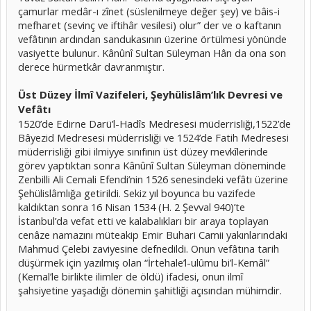
çamurlar medâr-ı zînet (süslenilmeye değer şey) ve bâis-i
mefharet (sevinç ve iftihâr vesilesi) olur” der ve o kaftanın
vefâtının ardından sandukasının üzerine örtülmesi yönünde
vasiyette bulunur. Kânûnî Sultan Süleyman Hân da ona son
derece hürmetkâr davranmıştır.
Üst Düzey İlmî Vazifeleri, Şeyhülislâm’lık Devresi ve
Vefâtı
1520’de Edirne Darü’l-Hadîs Medresesi müderrisliği,1522’de
Bâyezid Medresesi müderrisliği ve 1524’de Fatih Medresesi
müderrisliği gibi ilmiyye sınıfının üst düzey mevkîlerinde
görev yaptıktan sonra Kânûnî Sultan Süleyman döneminde
Zenbilli Ali Cemali Efendi’nin 1526 senesindeki vefâtı üzerine
Şehülislâmlığa getirildi. Sekiz yıl boyunca bu vazifede
kaldıktan sonra 16 Nisan 1534 (H. 2 Şevval 940)’te
İstanbul’da vefat etti ve kalabalıkları bir araya toplayan
cenâze namazını müteakip Emir Buhari Camii yakınlarındaki
Mahmud Çelebi zaviyesine defnedildi. Onun vefâtına tarih
düşürmek için yazılmış olan “İrtehale’l-ulûmu bi’l-Kemâl”
(Kemal’le birlikte ilimler de öldü) ifadesi, onun ilmî
şahsiyetine yaşadığı dönemin şahitliği açısından mühimdir.