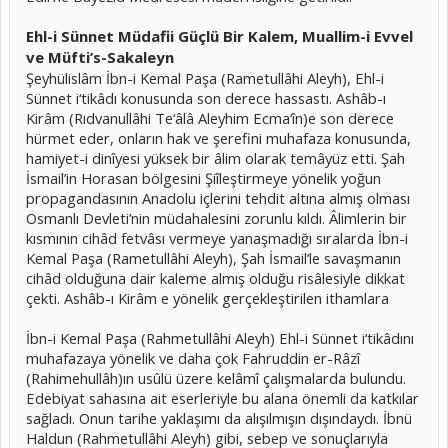
Ehl-i Sünnet Müdafii Güçlü Bir Kalem, Muallim-i Evvel
ve Müfti’s-Sakaleyn
Şeyhülislâm İbn-i Kemal Paşa (Rametullâhi Aleyh), Ehl-i
Sünnet i‘tikâdı konusunda son derece hassastı. Ashâb-ı
Kirâm (Rıdvanullâhi Te‘âlâ Aleyhim Ecma‘în)e son derece
hürmet eder, onların hak ve şerefini muhafaza konusunda,
hamiyet-i dinîyesi yüksek bir âlim olarak temâyüz etti. Şah
İsmail’in Horasan bölgesini Şiîleştirmeye yönelik yoğun
propagandasının Anadolu içlerini tehdit altına almış olması
Osmanlı Devleti’nin müdahalesini zorunlu kıldı. Âlimlerin bir
kısmının cihâd fetvâsı vermeye yanaşmadığı sıralarda İbn-i
Kemal Paşa (Rametullâhi Aleyh), Şah İsmail’le savaşmanın
cihâd olduğuna dair kaleme almış olduğu risâlesiyle dikkat
çekti. Ashâb-ı Kirâm e yönelik gerçekleştirilen ithamlara
İbn-i Kemal Paşa (Rahmetullâhi Aleyh) Ehl-i Sünnet i‘tikâdını
muhafazaya yönelik ve daha çok Fahruddin er-Râzî
(Rahimehullâh)ın usûlü üzere kelâmî çalışmalarda bulundu.
Edebiyat sahasına ait eserleriyle bu alana önemli da katkılar
sağladı. Onun tarihe yaklaşımı da alışılmışın dışındaydı. İbnü
Haldun (Rahmetullâhi Aleyh) gibi, sebep ve sonuçlarıyla