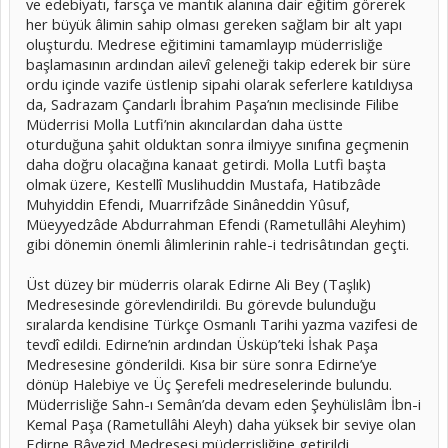
ve edebiyatı, farsça ve mantık alanına dair eğitim görerek
her büyük âlimin sahip olması gereken sağlam bir alt yapı
oluşturdu. Medrese eğitimini tamamlayıp müderrisliğe
başlamasının ardından ailevî geleneği takip ederek bir süre
ordu içinde vazife üstlenip sipahi olarak seferlere katıldıysa
da, Sadrazam Çandarlı İbrahim Paşa’nın meclisinde Filibe
Müderrisi Molla Lutfi’nin akıncılardan daha üstte
oturduğuna şahit olduktan sonra ilmiyye sınıfına geçmenin
daha doğru olacağına kanaat getirdi. Molla Lutfi başta
olmak üzere, Kestellî Muslihuddin Mustafa, Hatibzâde
Muhyiddin Efendi, Muarrifzâde Sinâneddin Yûsuf,
Müeyyedzâde Abdurrahman Efendi (Rametullâhi Aleyhim)
gibi dönemin önemli âlimlerinin rahle-i tedrisâtından geçti.
Üst düzey bir müderris olarak Edirne Ali Bey (Taşlık)
Medresesinde görevlendirildi. Bu görevde bulunduğu
sıralarda kendisine Türkçe Osmanlı Tarihi yazma vazifesi de
tevdî edildi. Edirne’nin ardından Üsküp’teki İshak Paşa
Medresesine gönderildi. Kısa bir süre sonra Edirne’ye
dönüp Halebiye ve Üç Şerefeli medreselerinde bulundu.
Müderrisliğe Sahn-ı Semân’da devam eden Şeyhülislâm İbn-i
Kemal Paşa (Rametullâhi Aleyh) daha yüksek bir seviye olan
Edirne Bâyezid Medresesi müderrisliğine getirildi.