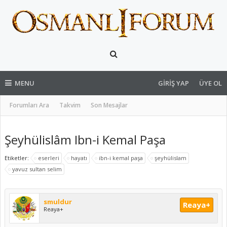
MENU
GIRIŞ YAP
ÜYE OL
Forumları Ara
Takvim
Son Mesajlar
Şeyhülislâm Ibn-i Kemal Paşa
Etiketler:
eserleri
hayatı
ibn-i kemal paşa
şeyhülislam
yavuz sultan selim
smuldur
Reaya+
Reaya+