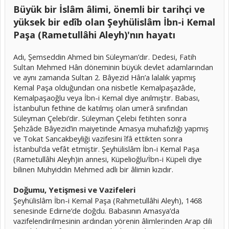
Büyük bir İslâm âlimi, önemli bir tarihçi ve
yüksek bir edîb olan Şeyhülislâm İbn-i Kemal
Paşa (Rametullâhi Aleyh)'nın hayatı
Adı, Şemseddin Ahmed bin Süleyman’dır. Dedesi, Fatih
Sultan Mehmed Hân döneminin büyük devlet adamlarından
ve aynı zamanda Sultan 2. Bâyezid Hân’a lalalık yapmış
Kemal Paşa olduğundan ona nisbetle Kemalpaşazâde,
Kemalpaşaoğlu veya İbn-i Kemal diye anılmıştır. Babası,
İstanbul’un fethine de katılmış olan umerâ sınıfından
Süleyman Çelebi’dir. Süleyman Çelebi fetihten sonra
Şehzâde Bâyezid’in maiyetinde Amasya muhafızlığı yapmış
ve Tokat Sancakbeyliği vazifesini îfâ ettikten sonra
İstanbul’da vefât etmiştir. Şeyhülislâm İbn-i Kemal Paşa
(Rametullâhi Aleyh)in annesi, Küpelioğlu/İbn-i Küpeli diye
bilinen Muhyiddin Mehmed adlı bir âlimin kızıdır.
Doğumu, Yetişmesi ve Vazifeleri
Şeyhülislâm İbn-i Kemal Paşa (Rahmetullâhi Aleyh), 1468
senesinde Edirne’de doğdu. Babasının Amasya’da
vazifelendirilmesinin ardından yörenin âlimlerinden Arap dili