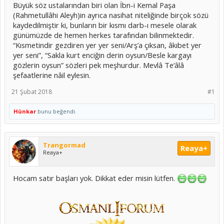
Büyük söz ustalarından biri olan İbn-i Kemal Paşa
(Rahmetullâhi Aleyh)in ayrıca nasihat niteliğinde birçok sözü
kaydedilmiştir ki, bunların bir kısmı darb-ı mesele olarak
günümüzde de hemen herkes tarafından bilinmektedir.
“Kısmetindir gezdiren yer yer seni/Arş’a çıksan, âkıbet yer
yer seni”, “Sakla kurt enciğin derin oysun/Besle kargayı
gözlerin oysun” sözleri pek meşhurdur. Mevlâ Te‘âlâ
şefaatlerine nâil eylesin.
21 Şubat 2018
#1
Hünkar
bunu beğendi.
Trangormad
Reaya+
Reaya+
Hocam satır başları yok. Dikkat eder misin lütfen.