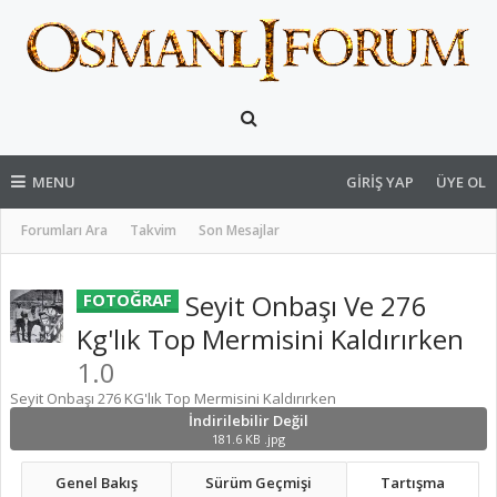
MENU
GIRIŞ YAP
ÜYE OL
Forumları Ara
Takvim
Son Mesajlar
Seyit Onbaşı Ve 276
FOTOĞRAF
Kg'lık Top Mermisini Kaldırırken
1.0
Seyit Onbaşı 276 KG'lık Top Mermisini Kaldırırken
İndirilebilir Değil
181.6 KB .jpg
Genel Bakış
Sürüm Geçmişi
Tartışma