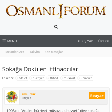
MENU
GIRIŞ YAP
ÜYE OL
Forumları Ara
Takvim
Son Mesajlar
Sokağa Dökülen Ittihadcılar
Etiketler:
adalet
hürriyet
ittihad
müsavat
uhuvvet
smuldur
Reaya+
Reaya+
1908'de "Adalet-hürriyet-müsavat-uhuvvet" diye sokağa