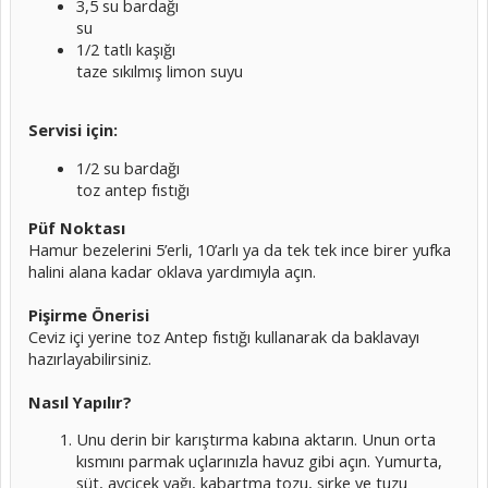
3,5 su bardağı
su
1/2 tatlı kaşığı
taze sıkılmış limon suyu
Servisi için:
1/2 su bardağı
toz antep fıstığı
Püf Noktası
Hamur bezelerini 5’erli, 10’arlı ya da tek tek ince birer yufka
halini alana kadar oklava yardımıyla açın.
Pişirme Önerisi
Ceviz içi yerine toz Antep fıstığı kullanarak da baklavayı
hazırlayabilirsiniz.
Nasıl Yapılır?
Unu derin bir karıştırma kabına aktarın. Unun orta
kısmını parmak uçlarınızla havuz gibi açın. Yumurta,
süt, ayçiçek yağı, kabartma tozu, sirke ve tuzu