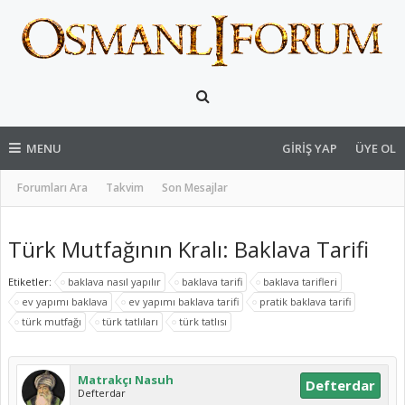
MENU
GIRIŞ YAP
ÜYE OL
Forumları Ara
Takvim
Son Mesajlar
Türk Mutfağının Kralı: Baklava Tarifi
Etiketler:
baklava nasıl yapılır
baklava tarifi
baklava tarifleri
ev yapımı baklava
ev yapımı baklava tarifi
pratik baklava tarifi
türk mutfağı
türk tatlıları
türk tatlısı
Matrakçı Nasuh
Defterdar
Defterdar