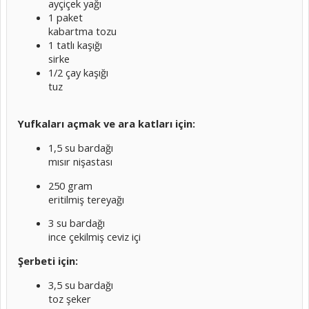
ayçiçek yağı
1 paket
kabartma tozu
1 tatlı kaşığı
sirke
1/2 çay kaşığı
tuz
Yufkaları açmak ve ara katları için:
1,5 su bardağı
mısır nişastası
250 gram
eritilmiş tereyağı
3 su bardağı
ince çekilmiş ceviz içi
Şerbeti için:
3,5 su bardağı
toz şeker