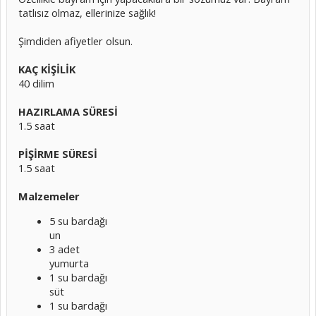
tatlısız olmaz, ellerinize sağlık!
Şimdiden afiyetler olsun.
KAÇ KİŞİLİK
40 dilim
HAZIRLAMA SÜRESİ
1.5 saat
PİŞİRME SÜRESİ
1.5 saat
Malzemeler
5 su bardağı
un
3 adet
yumurta
1 su bardağı
süt
1 su bardağı