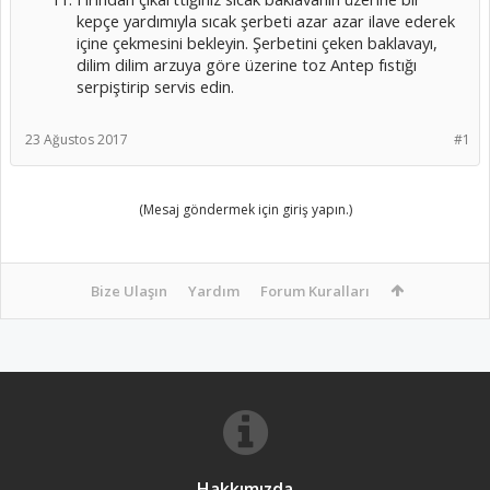
kepçe yardımıyla sıcak şerbeti azar azar ilave ederek
içine çekmesini bekleyin. Şerbetini çeken baklavayı,
dilim dilim arzuya göre üzerine toz Antep fıstığı
serpiştirip servis edin.
23 Ağustos 2017
#1
(Mesaj göndermek için giriş yapın.)
Bize Ulaşın
Yardım
Forum Kuralları
Hakkımızda