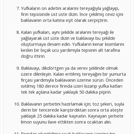
Yufkaların on adetini aralarını tereyağıyla yağlayıp,
fırın tepsisinde üst üste dizin. İnce çekilmiş ceviz içini
baklavanın orta katına eşit olarak serpiştirin.
Kalan yufkaları, aynı şekilde aralarını tereyağı ile
yağlayarak üst üste dizin ve baklavayı bu şekilde
oluşturmaya devam edin. Yufkaların kenar kısımlarını
keskin bir bıçak ucu yardımıyla tepsinin alt tarafına
doğru ittirin.
Baklavayı, dikdörtgen ya da verev şeklinde olmak
üzere dilimleyin. Kalan eritilmiş tereyağını bir yumurta
fırçası yardımıyla baklavanın üzerine sürün. Önceden
ısıtılmış 180 derece fırında üzeri kızarıp yufka katları
tek tek açılana kadar yaklaşık 50 dakika pişirin.
Baklavanın şerbetini hazırlamak için; toz şekeri, suyla
derin bir tencerede karıştırdıktan sonra orta ateşte
yaklaşık 25 dakika kadar kaynatın. Kaynayan şerbete
limon suyunu ilave ettikten sonra ocaktan alın.
Fırından çıkarttığınız sıcak baklavanın üzerine bir