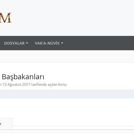
DOSYALAR
VAK'A-NÜVIS
 Başbakanları
an
13 Ağustos 2017
tarihinde açılan konu
r