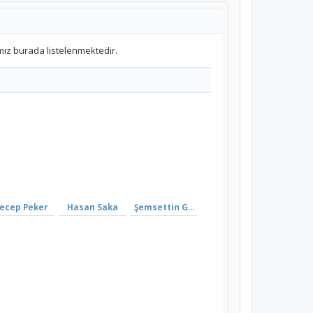
mız burada listelenmektedir.
ecep Peker
Hasan Saka
Şemsettin Günaltay