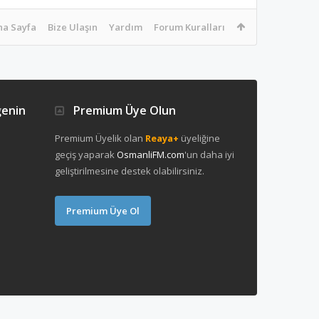
na Sayfa
Bize Ulaşın
Yardım
Forum Kuralları
ğenin
Premium Üye Olun
Premium Üyelik olan
Reaya+
üyeliğine
geçiş yaparak
OsmanliFM.com
'un daha iyi
geliştirilmesine destek olabilirsiniz.
Premium Üye Ol