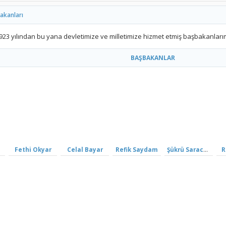
akanları
923 yılından bu yana devletimize ve milletimize hizmet etmiş başbakanları
BAŞBAKANLAR
Fethi Okyar
Celal Bayar
Refik Saydam
Şükrü Saracoğlu
R