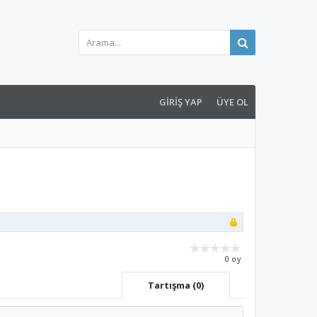
GIRIŞ YAP
ÜYE OL
0 oy
Tartışma (0)