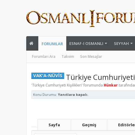
ESNAF-I OSMANLI
SEYYAH
FORUMLAR
Forumları Ara
Takvim
Son Mesajlar
Türkiye Cumhuriyeti
VAK'A-NÜVİS
'
Türkiye Cumhuriyeti Kişilikleri
' forumunda
Hünkar
tarafınd
Konu Durumu:
Yanıtlara kapalı.
Sayfa
Geçmiş
Editörle