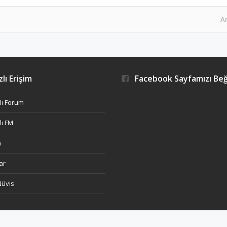
A
lı Erişim
Facebook Sayfamızı Be
ı Forum
ı FM
h
ar
Nüvis