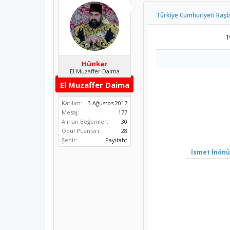
Türkiye Cumhuriyeti Başb
1
Hünkar
El Muzaffer Daima
El Muzaffer Daima
Katılım:
3 Ağustos 2017
Mesaj:
177
Alınan Beğeniler:
30
Ödül Puanları:
28
Şehir:
Payitaht
İsmet İnönü