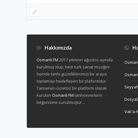
Hakkımızda
Hız
Osmanli FM
2017 yılınının ağustos ayında
Osmanl
kurulmuş olup, hem türk sanat müziğini
hemde tarihi güzelliklerimizi bir araya
Osmanl
toplamayı hedefleyen bir plaformdur.
Seyya
Tamamen ücretsiz bir platform olarak
kurulan
Osmanli FM
tarihseverlerin
Dosyal
beğenisine sunulmuştur...
Vak'a-