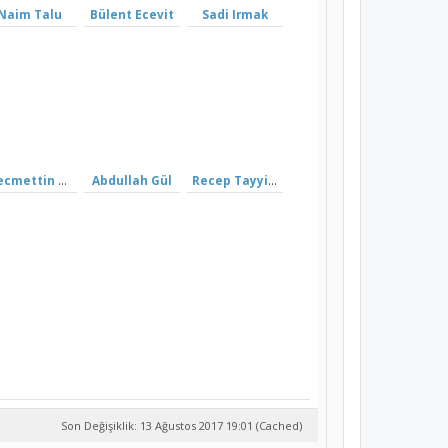
Naim Talu
Bülent Ecevit
Sadi Irmak
Necmettin Erbakan
Abdullah Gül
Recep Tayyip Erdoğan
Son Değişiklik: 13 Ağustos 2017 19:01 (Cached)