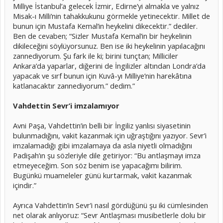
Milliye İstanbul’a gelecek İzmir, Edirne’yi almakla ve yalnız
Misak-ı Milli’nin tahakkukunu görmekle yetinecektir. Millet de
bunun için Mustafa Kemal’in heykelini dikecektir.” dediler.
Ben de cevaben; “Sizler Mustafa Kemal’in bir heykelinin
dikileceğini söylüyorsunuz. Ben ise iki heykelinin yapılacağını
zannediyorum. Şu fark ile ki; birini tunçtan; Milliciler
Ankara’da yaparlar, diğerini de İngilizler altından Londra’da
yapacak ve sırf bunun için Kuvâ-yı Milliye’nin harekâtına
katlanacaktır zannediyorum.” dedim.”
Vahdettin Sevr’i imzalamıyor
Avni Paşa, Vahdettin’in belli bir İngiliz yanlısı siyasetinin
bulunmadığını, vakit kazanmak için uğraştığını yazıyor. Sevr’i
imzalamadığı gibi imzalamaya da asla niyetli olmadığını
Padişah’ın şu sözleriyle dile getiriyor: “Bu antlaşmayı imza
etmeyeceğim. Son söz benim ise yapacağımı bilirim.
Bugünkü muameleler günü kurtarmak, vakit kazanmak
içindir.”
Ayrıca Vahdettin’in Sevr’i nasıl gördüğünü şu iki cümlesinden
net olarak anlıyoruz: “Sevr Antlaşması musibetlerle dolu bir