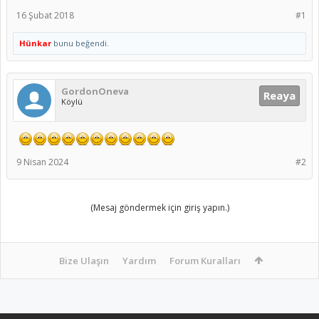
16 Şubat 2018
#1
Hünkar
bunu beğendi.
GordonOneva
Reaya
Köylü
9 Nisan 2024
#2
(Mesaj göndermek için giriş yapın.)
Bize Ulaşın
Yardım
Forum Kuralları