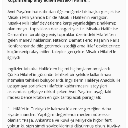
Küçümsenip alay edilen Misak-ı Halife…
Avni Paşa’nın hatıratından öğrendiğimiz bir başka gerçek ise
Misak-ı Milli yanında bir de Misak-ı Halife’nin varlığıdır.
Misak-ı Milli İtilaf devletlerine karşı yayınladığımız hakkımız
olan meşru topraklara dair asgari şarttır. Misak-ı Halife ise
Osmanlı’nın bıraktığı geniş topraklar üzerindeki Hilafet’ten
gelen manevî haklarıdır. Nitekim Damat Ferid Paşa’nın Paris
Konferansı’nda dile getirmek istediği ama İtilaf devletlerince
küçümsenip alay edilen talepler gerçekte Misak-ı Hilafet’le
ilgiliydi.
İngilizler Misak-ı Halife’den hiç mi hiç hoşlanmamışlardı.
Çünkü Hilafet’in gücünün tehlikeli bir şekilde kullanılması
ihtimalini tehlikeli buluyorlardı. İngilizlerin Halife’yi Anadolu ile
uzlaşmaya zorlarken Hilafet’in kaldırılmasını isteyişleri
arasındaki çelişkiye dikkat çeken Avni Paşa’nın aşağıdaki
ifadesi bence kitabın en çok tartışılacak paragrafı:
“… Hilâfet’in Türkiye’de kalması lüzum ve gereğine daha
ziyade inandım. Yaptığım değerlendirmeden müteessir
olanlar; “Paşa, Ankara’da ve Kuvâ-yı Milliye’de hiçbir fert
yoktur ki, sizin şimdi söylediklerinizi düşünmüş olsun. Kuvâ-yı