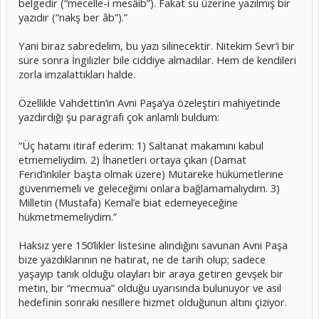
belgedir (“mecelle-i mesâib”). Fakat su üzerine yazılmış bir
yazıdır (“nakş ber âb”).”
Yani biraz sabredelim, bu yazı silinecektir. Nitekim Sevr’i bir
süre sonra İngilizler bile ciddiye almadılar. Hem de kendileri
zorla imzalattıkları halde.
Özellikle Vahdettin’in Avni Paşa’ya özeleştiri mahiyetinde
yazdırdığı şu paragrafı çok anlamlı buldum:
“Üç hatamı itiraf ederim: 1) Saltanat makamını kabul
etmemeliydim. 2) İhanetleri ortaya çıkan (Damat
Ferid’inkiler başta olmak üzere) Mütareke hükümetlerine
güvenmemeli ve geleceğimi onlara bağlamamalıydım. 3)
Milletin (Mustafa) Kemal’e biat edemeyeceğine
hükmetmemeliydim.”
Haksız yere 150’likler listesine alındığını savunan Avni Paşa
bize yazdıklarının ne hatırat, ne de tarih olup; sadece
yaşayıp tanık olduğu olayları bir araya getiren gevşek bir
metin, bir “mecmua” olduğu uyarısında bulunuyor ve asıl
hedefinin sonraki nesillere hizmet olduğunun altını çiziyor.