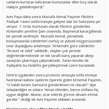
canlarını kurtaran kahraman komutanlar elleri boş olarak
Halep’e gelebilmişlerdi.”
Avni Paşa daha sonra Mustafa Kemal Paşa’nın Filistin’e
Padişah Yaveri üniformasıyla gelişine dair bir hatırasına yer
veriyor. 7. Ordu Komutanı olarak Filistin’e gönderilen
M.Kemal’in şerefine Şam civarında, Başmenzil karargâhında
bir yemek verilmiştir. Mustafa Kemal, yemekteki
konuşmasında Vahdettin’i övmüş ve yüksek hoşgörüsünden
onur duyduğunu anlatmıştır. M.Kemal’e göre Vahdettin
“feraset ve zekâ” sahibidir, olayları çok yerinde
değerlendirmektedir ve tek taraflı barış yaparak ülkeyi
savaştan çıkarmaya çalışmaktadır. Zaten kendisi de
Padişah’ın bu hedefini gerçekleştirmek üzere buradadır.
İzmir’in işgalinden sonra protesto amacıyla istifa etmeye
hazırlanan kabine üyelerini ziyarete giden M.Kemal Paşa’nın,
“O halde benim Samsun’a gönderilmem ne olacak?” diye
telaşlandığını ve onlara “Aman efendim, bence istifanız hiç
uygun değildir. Aksine, ısrar ederek göreve devam etmek
gerekir.” dediği de Avni Paşa’nın iddiaları arasında.