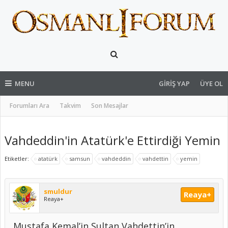
MENU
GIRIŞ YAP
ÜYE OL
Forumları Ara
Takvim
Son Mesajlar
Vahdeddin'in Atatürk'e Ettirdiği Yemin
Etiketler:
atatürk
samsun
vahdeddin
vahdettin
yemin
smuldur
Reaya+
Reaya+
Mustafa Kemal’in Sultan Vahdettin’in