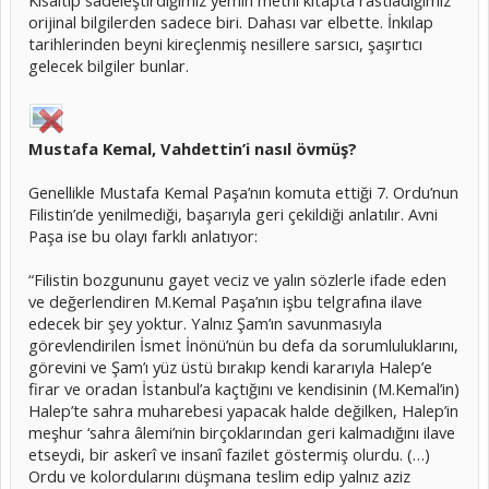
Kısaltıp sadeleştirdiğimiz yemin metni kitapta rastladığımız
orijinal bilgilerden sadece biri. Dahası var elbette. İnkılap
tarihlerinden beyni kireçlenmiş nesillere sarsıcı, şaşırtıcı
gelecek bilgiler bunlar.
Mustafa Kemal, Vahdettin’i nasıl övmüş?
Genellikle Mustafa Kemal Paşa’nın komuta ettiği 7. Ordu’nun
Filistin’de yenilmediği, başarıyla geri çekildiği anlatılır. Avni
Paşa ise bu olayı farklı anlatıyor:
“Filistin bozgununu gayet veciz ve yalın sözlerle ifade eden
ve değerlendiren M.Kemal Paşa’nın işbu telgrafına ilave
edecek bir şey yoktur. Yalnız Şam’ın savunmasıyla
görevlendirilen İsmet İnönü’nün bu defa da sorumluluklarını,
görevini ve Şam’ı yüz üstü bırakıp kendi kararıyla Halep’e
firar ve oradan İstanbul’a kaçtığını ve kendisinin (M.Kemal’in)
Halep’te sahra muharebesi yapacak halde değilken, Halep’in
meşhur ‘sahra âlemi’nin birçoklarından geri kalmadığını ilave
etseydi, bir askerî ve insanî fazilet göstermiş olurdu. (…)
Ordu ve kolordularını düşmana teslim edip yalnız aziz