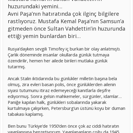
huzurundaki yemini…
Avni Paşa’nın hatıratında çok ilginç bilgilere
rastlıyoruz. Mustafa Kemal Paşa’nın Samsun’a
gitmeden önce Sultan Vahdettin’in huzurunda
ettiği yemin bunlardan biri…
Rusya’dayken sevgili Timofey iç burkan bir olay anlatmıştı.
Çarlık döneminde insanlar okullarda günlük tutmaya
özendirilir, hemen her ailede birileri mutlaka günlük
tutarmış.
Ancak Stalin iktidarında bu günlükler milletin başına bela
olmuş, zira evleri basan polis, önce günlüklerden ailenin
siyasi tutumunu itiraz edemeyeceği kanıtlarla deşifre
ediyormuş. Sonra gelsin mahkemeler, sürgünler, idamlar…
Paniğe kapılan halk, günlükleri sobalarında yakarak
kurtulmaya çalışırken, Petersburg’un üstünü koyu bir duman
tabakası kaplamış.
Ben bunu Türkiye’de 1950’den önce çok az ciddi hatıratın
yayınlanışına benzetiyorum. Yayınlananların çoğu da 1945