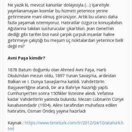
Ne yazık ki, mevcut kanunlar dolayısıyla (…) işaretiyle
yayınlanamayan kısımlar bu hizmeti yeterince yerine
getirmesine mani olmuş görünüyor. Artık bu utancı daha
fazla yaşamak istemiyoruz. Hatıratlar özgürce konuşabilsin.
Ağızlarına takılan susturucular çıkartılsın. Jean Genet’nin
dediği gibi tarihin bizi nasıl çarpık çurpuk insanlar haline
getirmeye çalıştığı bu meşum üç noktalardan yeterince belli
değil mi?
Avni Paşa kimdir?
1878 Batum doğumlu olan Ahmed Avni Paşa, Harb
Okulu’ndan mezun oldu, 1897 Yunan Savaşı’na, ardından
Balkan ve I. Dünya Savaşları’na katıldı. Vahdettin’in
Başyaverliğine atandı, bir ara Bahriye Nazırlığı yaptı.
Cumhuriyet’ten sonra 150’likler listesine alındı. Vefatına
kadar Vahdettin’in yanında bulundu. Mezarı Lübnan’ın Cünye
kasabasındadır (1934). Ailesi tarafından muhafaza edilen
hatıratını, Osman Öndeş yayına hazırladı
Kaynak :
https://www.timeturk.com/tr/2012/04/10/ataturk.h
tml