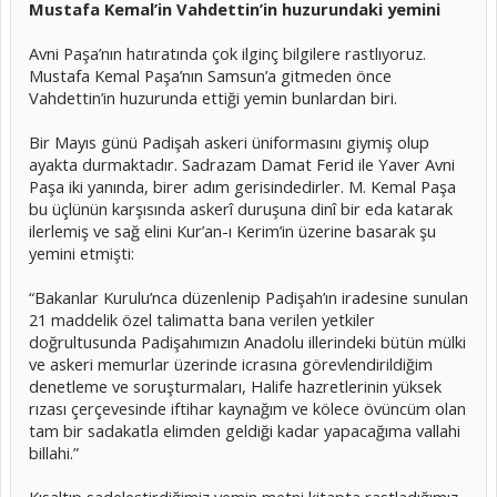
Mustafa Kemal’in Vahdettin’in huzurundaki yemini
Avni Paşa’nın hatıratında çok ilginç bilgilere rastlıyoruz.
Mustafa Kemal Paşa’nın Samsun’a gitmeden önce
Vahdettin’in huzurunda ettiği yemin bunlardan biri.
Bir Mayıs günü Padişah askeri üniformasını giymiş olup
ayakta durmaktadır. Sadrazam Damat Ferid ile Yaver Avni
Paşa iki yanında, birer adım gerisindedirler. M. Kemal Paşa
bu üçlünün karşısında askerî duruşuna dinî bir eda katarak
ilerlemiş ve sağ elini Kur’an-ı Kerim’in üzerine basarak şu
yemini etmişti:
“Bakanlar Kurulu’nca düzenlenip Padişah’ın iradesine sunulan
21 maddelik özel talimatta bana verilen yetkiler
doğrultusunda Padişahımızın Anadolu illerindeki bütün mülki
ve askeri memurlar üzerinde icrasına görevlendirildiğim
denetleme ve soruşturmaları, Halife hazretlerinin yüksek
rızası çerçevesinde iftihar kaynağım ve kölece övüncüm olan
tam bir sadakatla elimden geldiği kadar yapacağıma vallahi
billahi.”