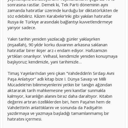
sonrasına rastlar. Demek ki, Tek Parti döneminin aynı
zamanda hatıratlar üzerinde kurduğu bir diktatörlükten de
söz edebiliriz. Kâzım Karabekir’inki gibi yakılan hatıratlar
Rusya ile Türkiye arasındaki bağlantıyı kuvvetlendirmeye
yarıyor sadece.
Yakın tarihin yeniden yazılacağı günler yaklaşırken
(inşaallah), 90 yıldır korku duvarının arkasına saklanan
hatıratlar birer ikişer arz-ı endam ediyor. Hafızamızın
yırtıkları onarılıyor. Velhasıl, kendimizle yeniden konuşmaya
başlıyoruz; kendimizle, yani tarihimizle…
Timaş Yayınları’ndan yeni çıkan “Vahdeddin’in Sırdaşı Avni
Paşa Anlatıyor” adlı kitap bize I. Dünya Savaşı ve Milli
Mücadele’nin bilinmeyenlerini yetkin bir tanığın ağzından
aktararak tarih mahkemesine yeni kanıtlar sunmakla
kalmıyor, karanlığın alanını biraz daha daraltıyor. Kitabın
değerini artıran özelliklerden biri, hem Paşa’nın hem de
Vahdettin’in anlattıklarını ve sonunda da Padişah’ın
yazdırmaya ve yazmaya başladığı tamamlanmamış bir
hatıratını içermesi.