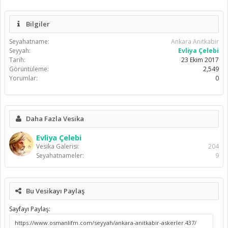
Bilgiler
Seyahatname:
Ankara Anıtkabir
Seyyah:
Evliya Çelebi
Tarih:
23 Ekim 2017
Görüntüleme:
2,549
Yorumlar:
0
Daha Fazla Vesika
Evliya Çelebi
Vesika Galerisi:
204
Seyahatnameler:
9
Bu Vesikayı Paylaş
Sayfayı Paylaş: