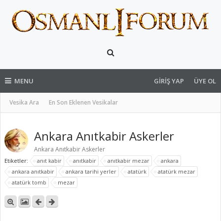
MENU
GIRIŞ YAP
ÜYE OL
Vesika Ara
En Son Eklenen Vesikalar
Ankara Anıtkabir Askerler
Ankara Anıtkabir Askerler
Etiketler:
anıt kabir
anıtkabir
anıtkabir mezar
ankara
ankara anıtkabir
ankara tarihi yerler
atatürk
atatürk mezar
atatürk tomb
mezar