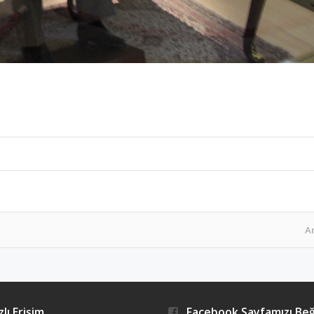
A
lı Erişim
Facebook Sayfamızı Be