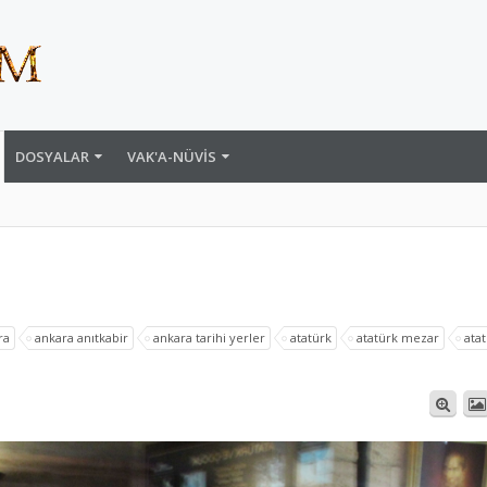
DOSYALAR
VAK'A-NÜVIS
ra
ankara anıtkabir
ankara tarihi yerler
atatürk
atatürk mezar
ata