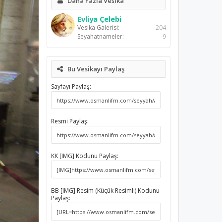
Daha Fazla Vesika
Evliya Çelebi
Vesika Galerisi:
204
Seyahatnameler:
9
Bu Vesikayı Paylaş
Sayfayı Paylaş:
Resmi Paylaş:
KK [IMG] Kodunu Paylaş:
BB [IMG] Resim (Küçük Resimli) Kodunu
Paylaş: