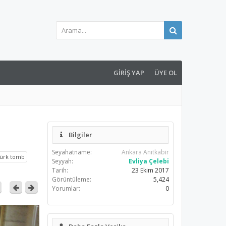
GIRIŞ YAP
ÜYE OL
Bilgiler
Seyahatname:
Ankara Anıtkabir
türk tomb
Seyyah:
Evliya Çelebi
Tarih:
23 Ekim 2017
Görüntüleme:
5,424
Yorumlar:
0