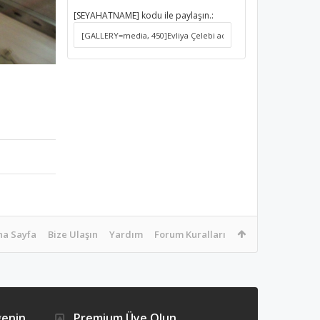
[SEYAHATNAME] kodu ile paylaşın.:
na Sayfa
Bize Ulaşın
Yardım
Forum Kuralları
ğenin
Premium Üye Olun