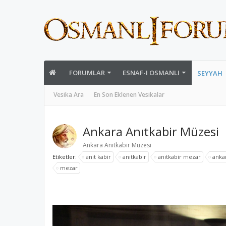
FORUMLAR
ESNAF-I OSMANLI
SEYYAH
Vesika Ara
En Son Eklenen Vesikalar
Ankara Anıtkabir Müzesi
Ankara Anıtkabir Müzesi
Etiketler:
anıt kabir
anıtkabir
anıtkabir mezar
anka
mezar