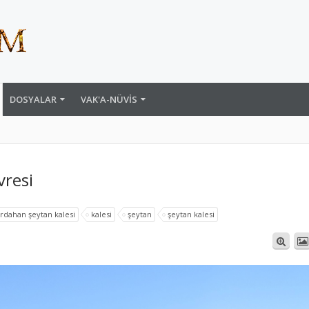
DOSYALAR
VAK'A-NÜVIS
vresi
rdahan şeytan kalesi
kalesi
şeytan
şeytan kalesi