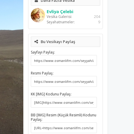
Daha Fazla Vesika
Evliya Çelebi
Vesika Galerisi:
204
Seyahatnameler:
9
Bu Vesikayı Paylaş
Sayfayı Paylaş:
Resmi Paylaş:
KK [IMG] Kodunu Paylaş:
BB [IMG] Resim (Küçük Resimli) Kodunu
Paylaş: