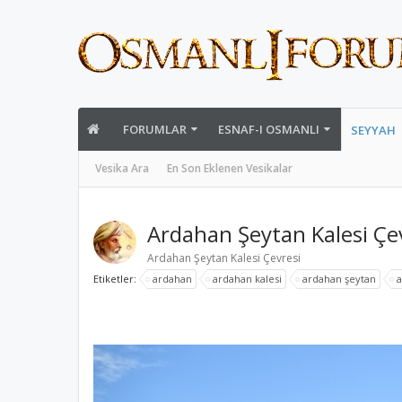
FORUMLAR
ESNAF-I OSMANLI
SEYYAH
Vesika Ara
En Son Eklenen Vesikalar
Ardahan Şeytan Kalesi Çe
Ardahan Şeytan Kalesi Çevresi
Etiketler:
ardahan
ardahan kalesi
ardahan şeytan
a