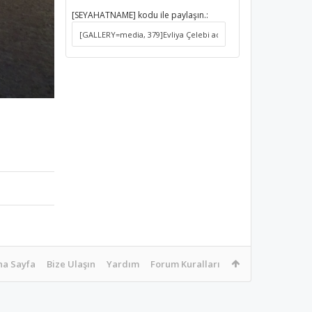
[SEYAHATNAME] kodu ile paylaşın.:
na Sayfa
Bize Ulaşın
Yardım
Forum Kuralları