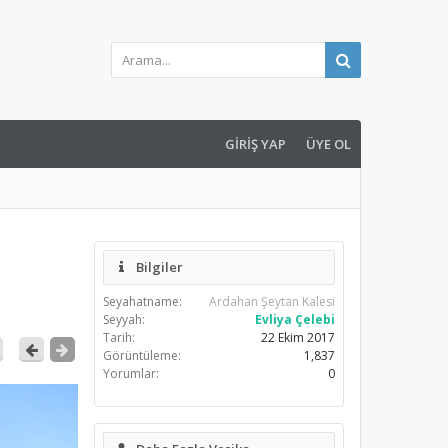
GIRIŞ YAP
ÜYE OL
Bilgiler
Seyahatname:
Ardahan Şeytan Kalesi
Seyyah:
Evliya Çelebi
Tarih:
22 Ekim 2017
Görüntüleme:
1,837
Yorumlar:
0