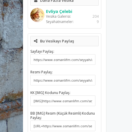
Daha Fazla Vesika
Evliya Çelebi
Vesika Galerisi:
204
Seyahatnameler:
9
Bu Vesikayı Paylaş
Sayfayı Paylaş:
Resmi Paylaş:
KK [IMG] Kodunu Paylaş:
BB [IMG] Resim (Küçük Resimli) Kodunu
Paylaş: