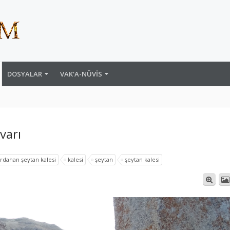
DOSYALAR
VAK'A-NÜVIS
varı
rdahan şeytan kalesi
kalesi
şeytan
şeytan kalesi