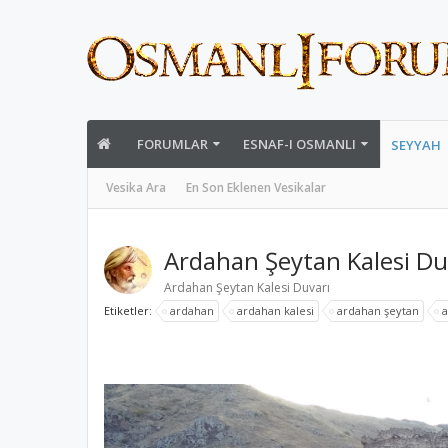
FORUMLAR
ESNAF-I OSMANLI
SEYYAH
Vesika Ara
En Son Eklenen Vesikalar
Ardahan Şeytan Kalesi Du
Ardahan Şeytan Kalesi Duvarı
Etiketler:
ardahan
ardahan kalesi
ardahan şeytan
a