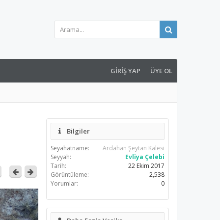
GIRIŞ YAP
ÜYE OL
Bilgiler
Seyahatname:
Ardahan Şeytan Kalesi
Seyyah:
Evliya Çelebi
Tarih:
22 Ekim 2017
Görüntüleme:
2,538
Yorumlar:
0