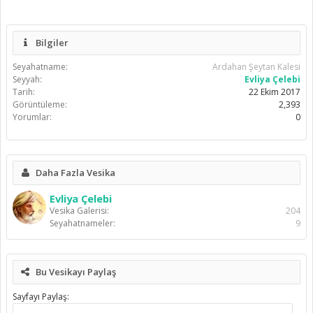
Bilgiler
Seyahatname:
Ardahan Şeytan Kalesi
Seyyah:
Evliya Çelebi
Tarih:
22 Ekim 2017
Görüntüleme:
2,393
Yorumlar:
0
Daha Fazla Vesika
Evliya Çelebi
Vesika Galerisi:
204
Seyahatnameler:
9
Bu Vesikayı Paylaş
Sayfayı Paylaş: