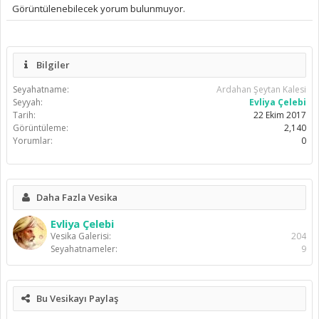
Görüntülenebilecek yorum bulunmuyor.
Bilgiler
Seyahatname:
Ardahan Şeytan Kalesi
Seyyah:
Evliya Çelebi
Tarih:
22 Ekim 2017
Görüntüleme:
2,140
Yorumlar:
0
Daha Fazla Vesika
Evliya Çelebi
Vesika Galerisi:
204
Seyahatnameler:
9
Bu Vesikayı Paylaş