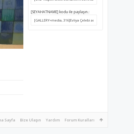
[SEYAHATNAME] kodu ile paylaşın.:
na Sayfa
Bize Ulaşın
Yardım
Forum Kuralları