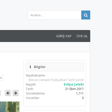
GIRIŞ YAP
ÜYE OL
Bilgiler
Seyahatname:
rı
Bilecik Osmanlı Padişahları Tarih Şeridi
Seyyah:
Evliya Çelebi
Tarih:
21 Ekim 2017
Görüntüleme:
1,711
Yorumlar:
0