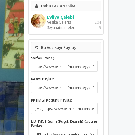
Daha Fazla Vesika
Evliya Çelebi
Vesika Galerisi:
204
Seyahatnameler:
9
Bu Vesikayı Paylaş
Sayfayı Paylaş:
Resmi Paylaş:
KK [IMG] Kodunu Paylaş:
BB [IMG] Resim (Küçük Resimli) Kodunu
Paylaş: