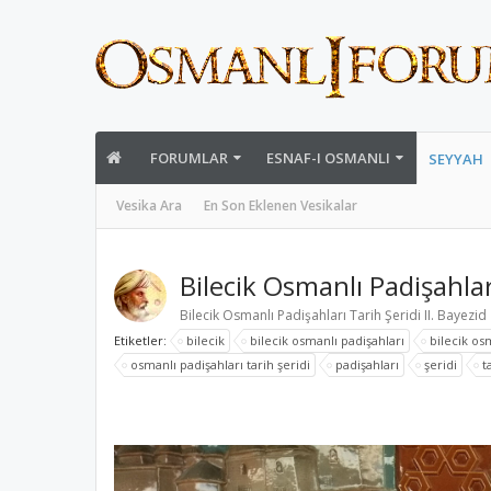
FORUMLAR
ESNAF-I OSMANLI
SEYYAH
Vesika Ara
En Son Eklenen Vesikalar
Bilecik Osmanlı Padişahları
Bilecik Osmanlı Padişahları Tarih Şeridi II. Bayezid
Etiketler:
bilecik
bilecik osmanlı padişahları
bilecik osm
osmanlı padişahları tarih şeridi
padişahları
şeridi
t