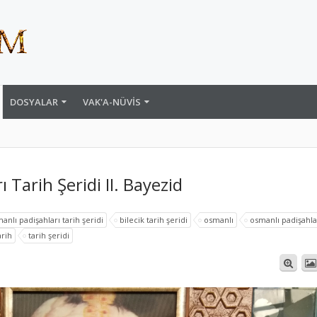
DOSYALAR
VAK'A-NÜVIS
 Tarih Şeridi II. Bayezid
anlı padişahları tarih şeridi
bilecik tarih şeridi
osmanlı
osmanlı padişahla
arih
tarih şeridi