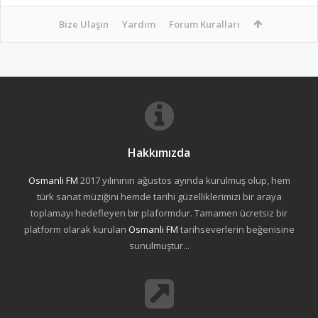
Bize Ulaşın
Yardım
Forum Kuralları
Hakkımızda
Osmanli FM
2017 yılınının ağustos ayında kurulmuş olup, hem
türk sanat müziğini hemde tarihi güzelliklerimizi bir araya
toplamayı hedefleyen bir plaformdur. Tamamen ücretsiz bir
platform olarak kurulan
Osmanli FM
tarihseverlerin beğenisine
sunulmuştur...