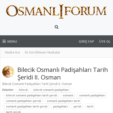
MENU
GIRIŞ YAP
ÜYE OL
Vesika Ara
En Son Eklenen Vesikalar
Bilecik Osmanlı Padişahları Tarih
Şeridi II. Osman
Bilecik Osmanlı Padişahları Tarih Şeridi II. Osman
Etiketler:
bilecik
bilecik osmanlı padişahları
bilecik osmanlı padişahları tarih şeridi
osmanlı
osmanlı padişahları
osmanlı padişahları şieridi
osmanlı padişahları tarih
osmanlı padişahları tarih şeridi
padişahları
şeridi
tarih
tarih şeridi