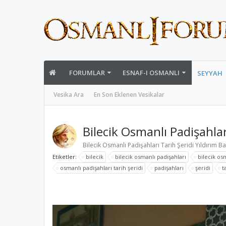
FORUMLAR
ESNAF-I OSMANLI
SEYYAH
Vesika Ara
En Son Eklenen Vesikalar
Bilecik Osmanlı Padişahlar
Bilecik Osmanlı Padişahları Tarih Şeridi Yıldırım B
Etiketler:
bilecik
bilecik osmanlı padişahları
bilecik osm
osmanlı padişahları tarih şeridi
padişahları
şeridi
t