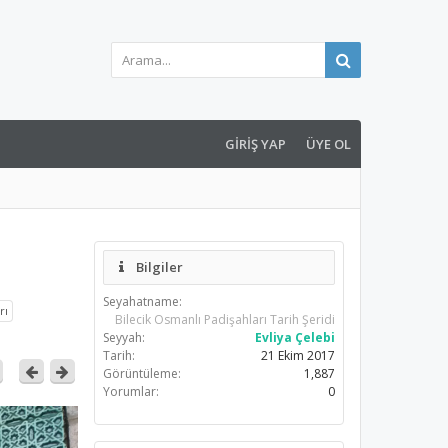
GIRIŞ YAP
ÜYE OL
Bilgiler
Seyahatname:
rı
Bilecik Osmanlı Padişahları Tarih Şeridi
Seyyah:
Evliya Çelebi
Tarih:
21 Ekim 2017
Görüntüleme:
1,887
Yorumlar:
0