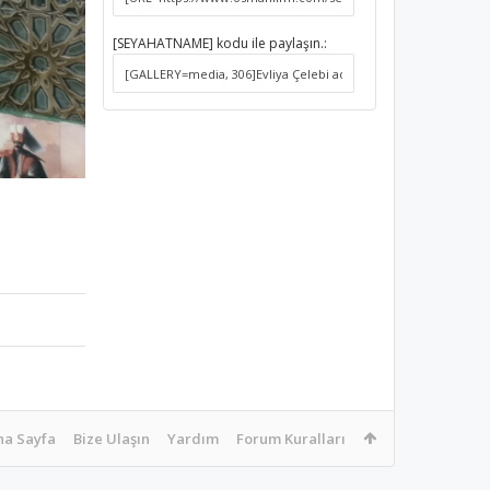
[SEYAHATNAME] kodu ile paylaşın.:
na Sayfa
Bize Ulaşın
Yardım
Forum Kuralları