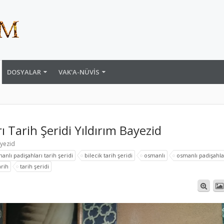
DOSYALAR
VAK'A-NÜVIS
ı Tarih Şeridi Yıldırım Bayezid
ayezid
anlı padişahları tarih şeridi
bilecik tarih şeridi
osmanlı
osmanlı padişahla
arih
tarih şeridi