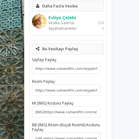
Daha Fazla Vesika
Evliya Çelebi
Vesika Galerisi:
204
Seyahatnameler:
9
Bu Vesikayı Paylaş
Sayfayı Paylaş:
Resmi Paylaş:
KK [IMG] Kodunu Paylaş:
BB [IMG] Resim (Küçük Resimli) Kodunu
Paylaş: