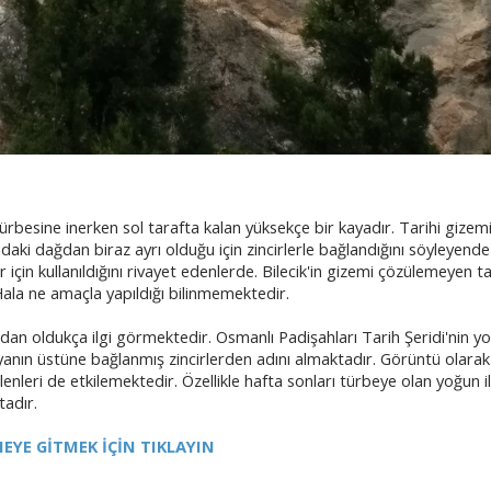
ürbesine inerken sol tarafta kalan yüksekçe bir kayadır. Tarihi gizemi
aki dağdan biraz ayrı olduğu için zincirlerle bağlandığını söyleyend
r için kullanıldığını rivayet edenlerde. Bilecik'in gizemi çözülemeyen ta
Hala ne amaçla yapıldığı bilinmemektedir.
ndan oldukça ilgi görmektedir. Osmanlı Padişahları Tarih Şeridi'nin y
ayanın üstüne bağlanmış zincirlerden adını almaktadır. Görüntü olara
enleri de etkilemektedir. Özellikle hafta sonları türbeye olan yoğun 
tadır.
EYE GİTMEK İÇİN TIKLAYIN