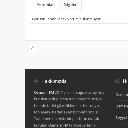
Yorumlar
Bilgiler
Görüntülenebilecek yorum bulunmuyor.
Hakkımızda
Hız
Osmanli FM
2017 yılınının ağustos ayında
Osmanl
kurulmuş olup, hem türk sanat müziğini
hemde tarihi güzelliklerimizi bir araya
Osmanl
toplamayı hedefleyen bir plaformdur.
Seyya
Tamamen ücretsiz bir platform olarak
kurulan
Osmanli FM
tarihseverlerin