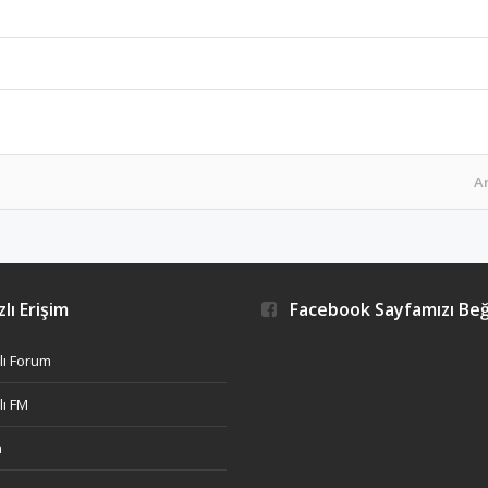
A
lı Erişim
Facebook Sayfamızı Be
ı Forum
ı FM
h