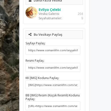
Daha Fazla Vesika
Evliya Çelebi
Vesika Galerisi:
204
Seyahatnameler:
9
Bu Vesikayı Paylaş
Sayfayı Paylaş:
Resmi Paylaş:
KK [IMG] Kodunu Paylaş:
BB [IMG] Resim (Küçük Resimli) Kodunu
Paylaş: