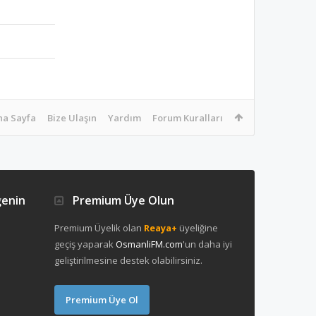
na Sayfa
Bize Ulaşın
Yardım
Forum Kuralları
ğenin
Premium Üye Olun
Premium Üyelik olan
Reaya+
üyeliğine
geçiş yaparak
OsmanliFM.com
'un daha iyi
geliştirilmesine destek olabilirsiniz.
Premium Üye Ol