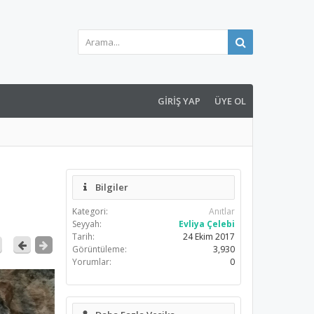
GIRIŞ YAP
ÜYE OL
Bilgiler
Kategori:
Anıtlar
Seyyah:
Evliya Çelebi
Tarih:
24 Ekim 2017
Görüntüleme:
3,930
Yorumlar:
0