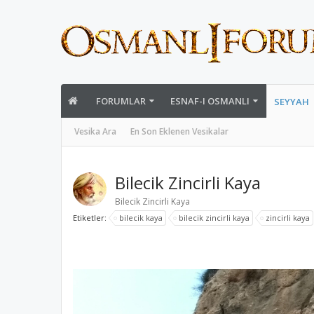
FORUMLAR
ESNAF-I OSMANLI
SEYYAH
Vesika Ara
En Son Eklenen Vesikalar
Bilecik Zincirli Kaya
Bilecik Zincirli Kaya
Etiketler:
bilecik kaya
bilecik zincirli kaya
zincirli kaya