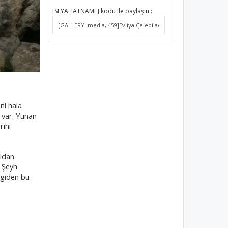
[SEYAHATNAME] kodu ile paylaşın.:
ni hala
e var. Yunan
rihi
oldan
k Şeyh
ilgiden bu