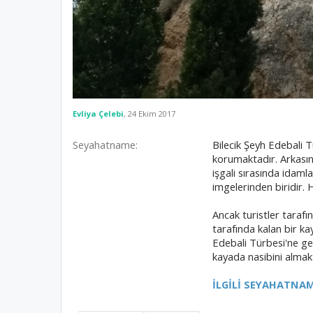
Evliya Çelebi
,
24 Ekim 2017
Seyahatname:
Bilecik Şeyh Edebali T
korumaktadır. Arkasınd
işgali sırasında idamla
imgelerinden biridir. 
Ancak turistler tarafı
tarafında kalan bir k
Edebali Türbesi'ne gel
kayada nasibini almak
İLGİLİ SEYAHATNAM