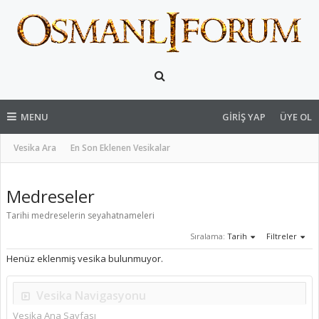
MENU
GIRIŞ YAP
ÜYE OL
Vesika Ara
En Son Eklenen Vesikalar
Medreseler
Tarihi medreselerin seyahatnameleri
Sıralama:
Tarih
Filtreler
Henüz eklenmiş vesika bulunmuyor.
Vesika Navigasyonu
Vesika Ana Sayfası