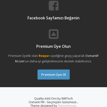
Facebook Sayfamızı Beğenin
Premium Üye Olun
Premium Üyelik olan
Reaya+
üyeliğine geçiş yaparak
OsmanliF
M.com
'un daha iyi geliştirilmesine destek olabilirsiniz.
Premium Üye Ol
Quality Add-Ons by WMTech
Osmanlı FM - Geçmişten Günümüze...
Theme designed by
ThemeHouse
.