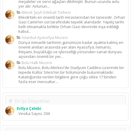
meşaleler ve servi ağaçları dikilmiştir. Bunun ucunda avlu
yer alır. Avlunun...
Bilecik Şeyh Edebali Türbesi
Bilecik’teki en önemli tarih miraslarından bir tanesidir. Orhan
Gazi Camii’nin üst tarafındaki tepelik alandadır. Yapılış tarihi
belli olmamakla birlikte Orhan Gazi devrinde inşa edildiği
kabul...
İstanbul Ayasofya Müzesi
Dünya mimarlık tarihinin günümüze kadar ayakta kalmış en
önemli anıtları arasında yer alan Ayasofya; mimarisi,
ihtişamı, büyüklüğü ve işlevselliği yönünden sanat dünyası
açısından önemli bir yer...
Bolu Halk Müzesi
Bolu Müzesi, Bolu Merkez’de Stadyum Caddesi üzerinde bir
tepede Kültür Sitesi’nin bir bölümünde bulunmaktadır.
Kataloğunda verilen bilgilere göre çoğu sikke 17 binden
fazla eser mevcuttur....
En İyi Seyyahlar
Evliya Çelebi
Vesika Sayısı: 204