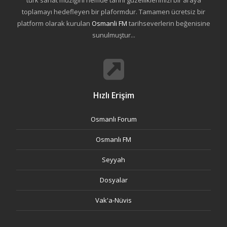
türk sanat müziğini hemde tarihi güzelliklerimizi bir araya
toplamayı hedefleyen bir plaformdur. Tamamen ücretsiz bir
platform olarak kurulan
Osmanli FM
tarihseverlerin beğenisine
sunulmuştur...
Hızlı Erişim
Osmanlı Forum
Osmanlı FM
Seyyah
Dosyalar
Vak'a-Nüvis