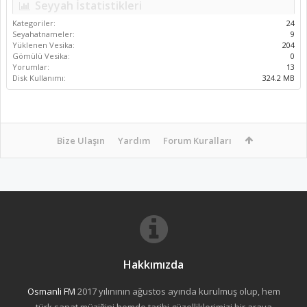
Seyyah İstatistikleri
Kategoriler:
24
Seyahatnameler:
9
Yüklenen Vesika:
204
Gömülü Vesika:
0
Yorumlar:
13
Disk Kullanımı:
324.2 MB
Bize Ulaşın
Yardım
Forum Kuralları
Hakkımızda
Osmanli FM
2017 yılınının ağustos ayında kurulmuş olup, hem