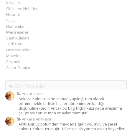
Kiliseler
Göller ve Nehirler
Hisarlar
Yalılar
Hamamlar
Medreseler
Saat Kuleleri
Türbeler
Hastahaneler
Müzeler
Çeşmeler
Askeri Yapılar
Son Yorumlar
Ankara Kalesi
Ankara Kalesi'nin ne zaman yapıldığı tam olarak
bilinmemekle birlikte hititler döneminden kaldığı
düşünülmektedir. Ancak bu bilgi hiçbir kazı yada araştırma
çalışması sonucunda onaylanmamıştır....
Ankara Anıtkabir
Anıtkabir üç bölümden meydana gelir: yol, avlu ve şeref
salonu. Yolun uzunluğu 180 m’dir. İki yanma aslan heykelleri,