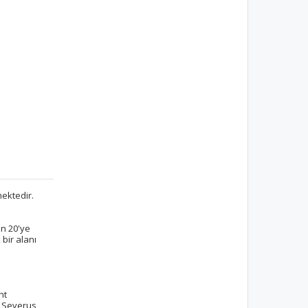
mektedir.
in 20'ye
bir alanı
nt
r Severus