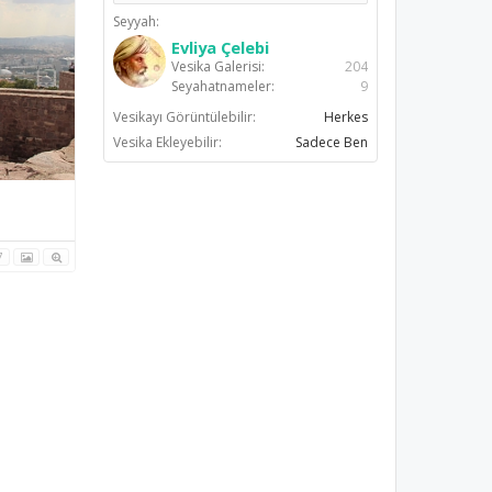
Seyyah:
Evliya Çelebi
Vesika Galerisi:
204
Seyahatnameler:
9
Vesikayı Görüntülebilir:
Herkes
Vesika Ekleyebilir:
Sadece Ben
7