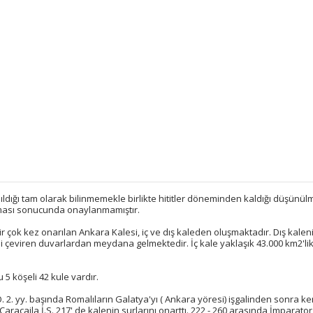
dığı tam olarak bilinmemekle birlikte hititler döneminden kaldığı düşünül
ışması sonucunda onaylanmamıştır.
bir çok kez onarılan Ankara Kalesi, iç ve dış kaleden oluşmaktadır. Dış kalen
ni çeviren duvarlardan meydana gelmektedir. İç kale yaklaşık 43.000 km2'lik 
5 köşeli 42 kule vardır.
.Ö. 2. yy. başında Romalıların Galatya'yı ( Ankara yöresi) işgalinden sonra ke
aracaila İ.S. 217' de kalenin surlarını onarttı. 222 - 260 arasında İmparato