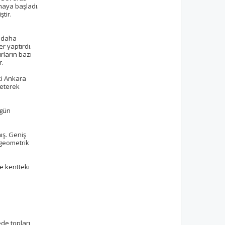
rmaya başladı.
tir.
z daha
r yaptırdı.
rların bazı
r.
ki Ankara
zeterek
zgün
mış. Geniş
 geometrik
ve kentteki
ede topları