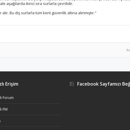
le aşağılarda ikinci sıra surlarla çevrilidir.
alır. Bu dış surlarla tüm kent güvenlik altına alınmıştır."
A
lı Erişim
Facebook Sayfamızı Be
ı Forum
ı FM
h