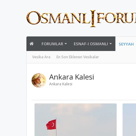
FORUMLAR
ESNAF-I OSMANLI
SEYYAH
Vesika Ara
En Son Eklenen Vesikalar
Ankara Kalesi
Ankara Kalesi