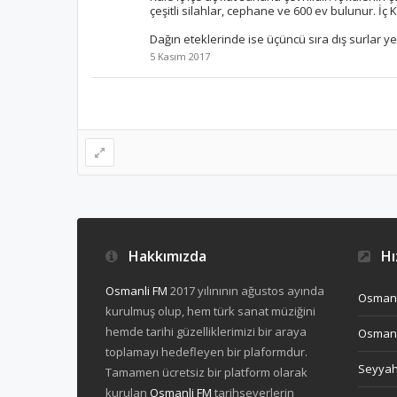
çeşitli silahlar, cephane ve 600 ev bulunur. İç Ka
Dağın eteklerinde ise üçüncü sıra dış surlar yer 
5 Kasım 2017
Hakkımızda
Hız
Osmanli FM
2017 yılınının ağustos ayında
Osmanl
kurulmuş olup, hem türk sanat müziğini
hemde tarihi güzelliklerimizi bir araya
Osmanl
toplamayı hedefleyen bir plaformdur.
Seyya
Tamamen ücretsiz bir platform olarak
kurulan
Osmanli FM
tarihseverlerin