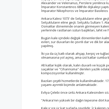
Alexander ve Velerianus, Perslere yenilince kal
İmparator Konstantinos 688'de dışkaleyi yaptı. 
İmparator Nikephoros ve İmparator Basileios da
Ankara Kalesi 1073' de Selçukluların eline geç
Selçukluların eline geçti. Selçuklu Sultanı 1. A
Osmalılar döneminde onarım görmeyen kalenin su
yerlerinde rastlanan sütun başlıkları, lahit v
Bugün kale içindeki değişik dönemlerden kalmı
evleri, sur duvarları ile çevrili dar ve dik bi
yapılmış.
İki ya da üç katlı olarak ahşap, kerpiç ve tuğl
olmamasına yol açmış, ama üst katlar cumba ti
Alt katlar kışlık olarak, kalın duvarlı ve küçük 
saçaklar ve "Cihannüma" denilen yazlık odalar
kompozisyonlar kullanılmıştır.
Bazıları çeşitli hizmetlerde kullanılmaktadır. 1
yaşamı ayrıntılı biçimde anlatmaktadır.
Evliya Çelebi önce ünlü Ankara Kalesinden sö
"Ankara'nın yüksek bir dağın tepesine dört kat
Kale iç içe üç kat surlarla çevrilidir. İç kalen