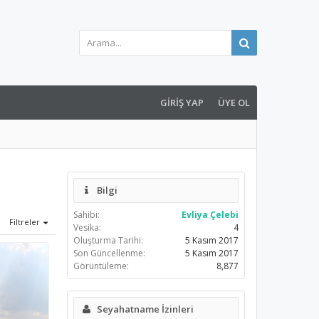
GIRIŞ YAP
ÜYE OL
Bilgi
Sahibi:
Evliya Çelebi
Filtreler
Vesika:
4
Oluşturma Tarihi:
5 Kasım 2017
Son Güncellenme:
5 Kasım 2017
Görüntüleme:
8,877
Seyahatname İzinleri