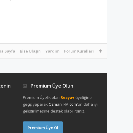
na Sayfa
Bize Ulaşın
Yardım
Forum Kuralları
ğenin
Premium Üye Olun
Premium Üyelik olan
Reaya+
üyeliğine
geçiş yaparak
OsmanliFM.com
'un daha iyi
geliştirilmesine destek olabilirsiniz.
Premium Üye Ol