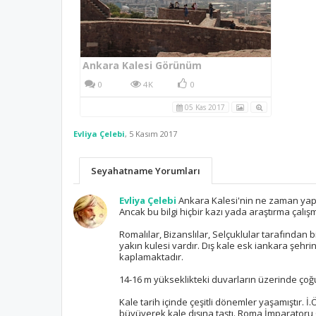
Ankara Kalesi Görünüm
0
4K
0
05 Kas 2017
Evliya Çelebi
,
5 Kasım 2017
Seyahatname Yorumları
Evliya Çelebi
Ankara Kalesi'nin ne zaman yapıl
Ancak bu bilgi hiçbir kazı yada araştırma çal
Romalılar, Bizanslılar, Selçuklular tarafından 
yakın kulesi vardır. Dış kale esk iankara şehri
kaplamaktadır.
14-16 m yükseklikteki duvarların üzerinde çoğu 
Kale tarih içinde çeşitli dönemler yaşamıştır. İ
büyüyerek kale dışına taştı. Roma İmparatoru C