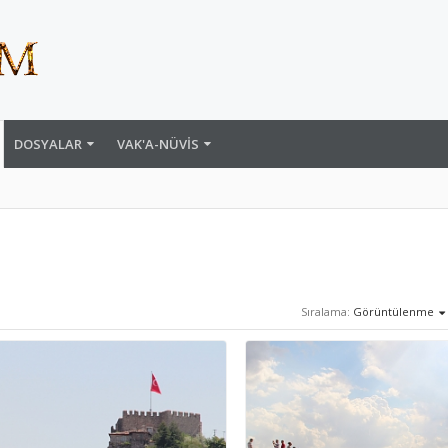
DOSYALAR
VAK'A-NÜVIS
Sıralama:
Görüntülenme