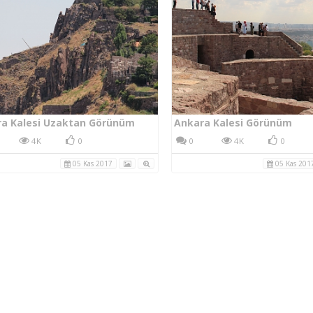
a Kalesi Uzaktan Görünüm
Ankara Kalesi Görünüm
4K
0
0
4K
0
05 Kas 2017
05 Kas 201