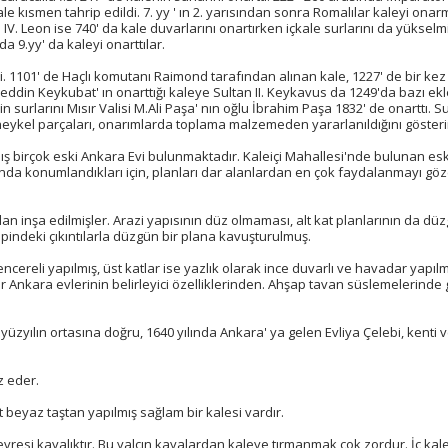
e kısmen tahrip edildi. 7. yy ' ın 2. yarısından sonra Romalılar kaleyi ona
IV. Leon ise 740' da kale duvarlarını onartırken içkale surlarını da yükselmiş
 9.yy' da kaleyi onarttılar.
ti. 1101' de Haçlı komutanı Raimond tarafından alınan kale, 1227' de bir ke
laeddin Keykubat' ın onarttığı kaleye Sultan II. Keykavus da 1249'da bazı ekle
rlarını Mısır Valisi M.Ali Paşa' nın oğlu İbrahim Paşa 1832' de onarttı. Su
e heykel parçaları, onarımlarda toplama malzemeden yararlanıldığını gösteri
ş birçok eski Ankara Evi bulunmaktadır. Kaleiçi Mahallesi'nde bulunan es
r alanda konumlandıkları için, planları dar alanlardan en çok faydalanmayı gö
adan inşa edilmişler. Arazi yapısının düz olmaması, alt kat planlarının da dü
pindeki çıkıntılarla düzgün bir plana kavuşturulmuş.
pencereli yapılmış, üst katlar ise yazlık olarak ince duvarlı ve havadar yapıl
 Ankara evlerinin belirleyici özelliklerinden. Ahşap tavan süslemelerinde
7.yüzyılın ortasına doğru, 1640 yılında Ankara' ya gelen Evliya Çelebi, kenti 
z eder.
 beyaz taştan yapılmış sağlam bir kalesi vardır.
in çevresi kayalıktır. Bu yalçın kayalardan kaleye tırmanmak çok zordur. İç kal