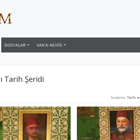
DOSYALAR
VAK'A-NÜVIS
ı Tarih Şeridi
Sıralama:
Tarih