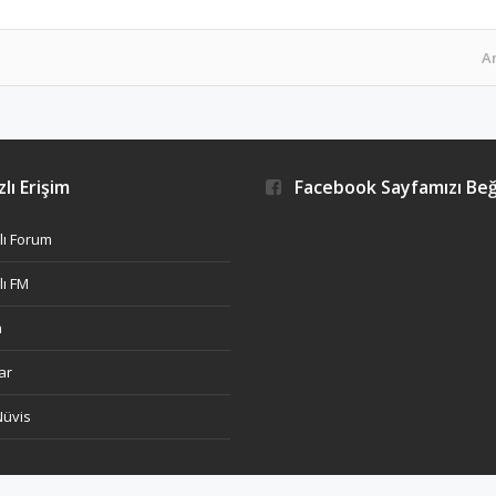
A
lı Erişim
Facebook Sayfamızı Be
ı Forum
ı FM
h
ar
Nüvis