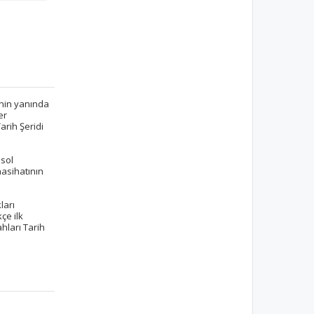
inin yanında
er
arih Şeridi
 sol
nasihatının
ları
çe ilk
hları Tarih