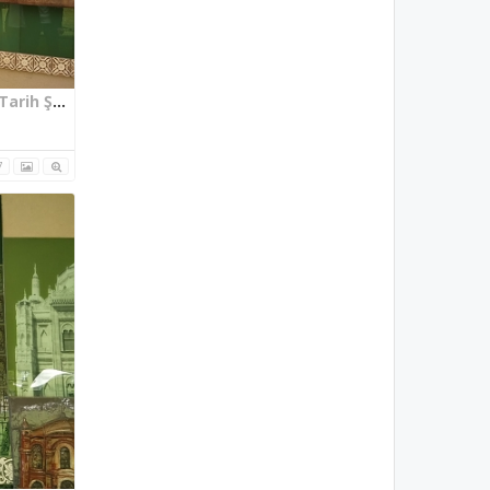
Bilecik Osmanlı Padişahları Tarih Şeridi II. Abdülhamid
7