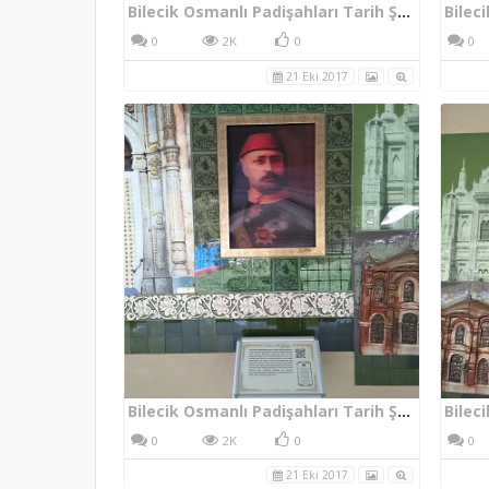
Bilecik Osmanlı Padişahları Tarih Şeridi V. Murad
0
2K
0
0
21 Eki 2017
Bilecik Osmanlı Padişahları Tarih Şeridi Sultan Abdülaziz
0
2K
0
0
21 Eki 2017