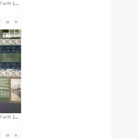
Bilecik Osmanlı Padişahları Tarih Şeridi Sultan Abdülaziz
7
Bilecik Osmanlı Padişahları Tarih Şeridi Abdülmecid Han
7