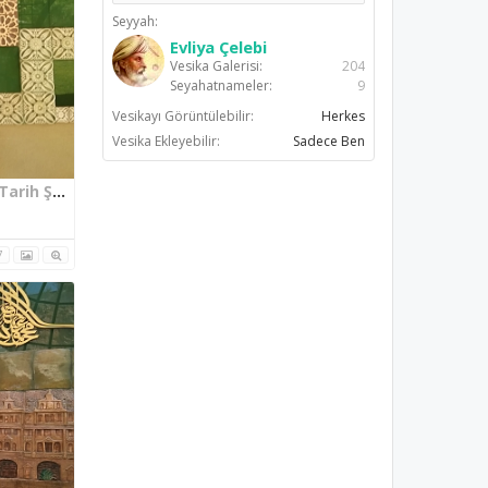
Seyyah:
Evliya Çelebi
Vesika Galerisi:
204
Seyahatnameler:
9
Vesikayı Görüntülebilir:
Herkes
Vesika Ekleyebilir:
Sadece Ben
Bilecik Osmanlı Padişahları Tarih Şeridi V. Mehmed Reşad
7