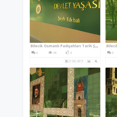
Bilecik Osmanlı Padişahları Tarih Şeridi Sonu
0
3K
0
0
21 Eki 2017