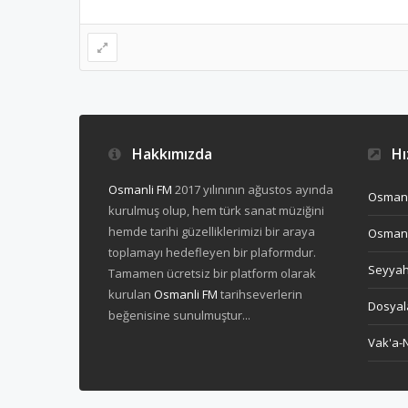
Hakkımızda
Hız
Osmanli FM
2017 yılınının ağustos ayında
Osmanl
kurulmuş olup, hem türk sanat müziğini
hemde tarihi güzelliklerimizi bir araya
Osmanl
toplamayı hedefleyen bir plaformdur.
Seyya
Tamamen ücretsiz bir platform olarak
kurulan
Osmanli FM
tarihseverlerin
Dosyal
beğenisine sunulmuştur...
Vak'a-