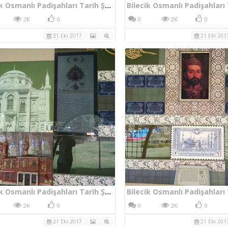
Bilecik Osmanlı Padişahları Tarih Şeridi V. Murad
2K
0
0
2K
0
21 Eki 2017
21 Eki 201
Bilecik Osmanlı Padişahları Tarih Şeridi Duvar Sanat Eserleri
2K
0
0
2K
0
21 Eki 2017
21 Eki 201