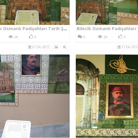
Bilecik Osmanlı Padişahları Tarih Şeridi II. Abdülhamid
2K
0
0
2K
0
21 Eki 2017
21 Eki 201