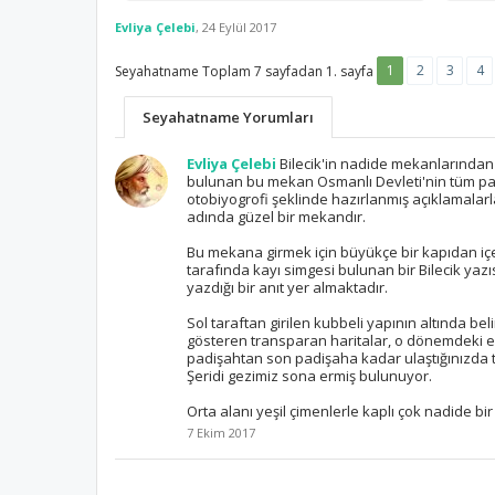
Evliya Çelebi
,
24 Eylül 2017
1
2
3
4
Toplam 7 sayfadan 1. sayfa
Seyahatname Yorumları
Evliya Çelebi
Bilecik'in nadide mekanlarından
bulunan bu mekan Osmanlı Devleti'nin tüm padi
otobiyogrofi şeklinde hazırlanmış açıklamalarl
adında güzel bir mekandır.
Bu mekana girmek için büyükçe bir kapıdan içe
tarafında kayı simgesi bulunan bir Bilecik ya
yazdığı bir anıt yer almaktadır.
Sol taraftan girilen kubbeli yapının altında beli
gösteren transparan haritalar, o dönemdeki eşy
padişahtan son padişaha kadar ulaştığınızda 
Şeridi gezimiz sona ermiş bulunuyor.
Orta alanı yeşil çimenlerle kaplı çok nadide bir
7 Ekim 2017