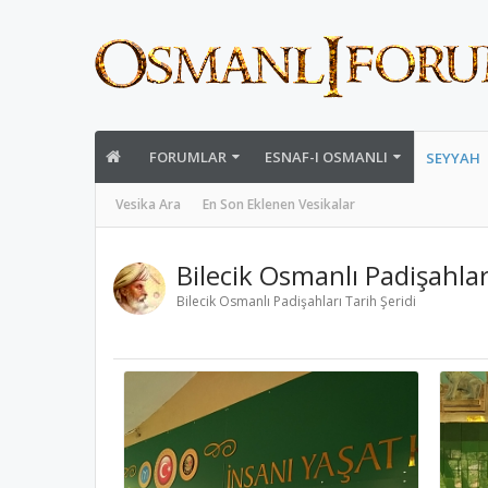
FORUMLAR
ESNAF-I OSMANLI
SEYYAH
Vesika Ara
En Son Eklenen Vesikalar
Bilecik Osmanlı Padişahlar
Bilecik Osmanlı Padişahları Tarih Şeridi