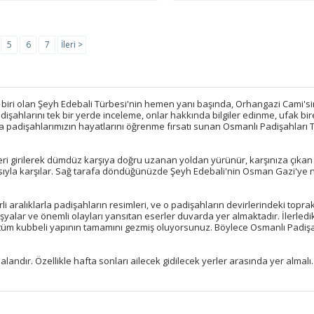
5
6
7
İleri >
 biri olan Şeyh Edebali Türbesi'nin hemen yanı başında, Orhangazi Cami's
şahlarını tek bir yerde inceleme, onlar hakkında bilgiler edinme, ufak bir
a padişahlarımızın hayatlarını öğrenme fırsatı sunan Osmanlı Padişahları T
ri girilerek dümdüz karşıya doğru uzanan yoldan yürünür, karşınıza çıkan
zısıyla karşılar. Sağ tarafa döndüğünüzde Şeyh Edebali'nin Osman Gazi'ye 
rli aralıklarla padişahların resimleri, ve o padişahların devirlerindeki toprak
alar ve önemli olayları yansıtan eserler duvarda yer almaktadır. İlerledik
tüm kubbeli yapının tamamını gezmiş oluyorsunuz. Böylece Osmanlı Padişa
 alandır. Özellikle hafta sonları ailecek gidilecek yerler arasında yer almalı.