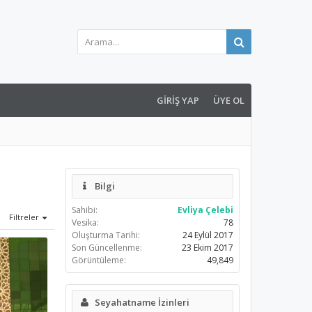
GIRIŞ YAP
ÜYE OL
Bilgi
Sahibi:
Evliya Çelebi
Filtreler
Vesika:
78
Oluşturma Tarihi:
24 Eylül 2017
Son Güncellenme:
23 Ekim 2017
Görüntüleme:
49,849
Seyahatname İzinleri