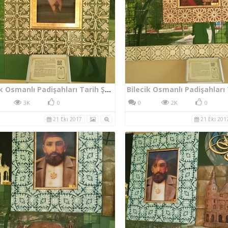
Bilecik Osmanlı Padişahları Tarih Şeridi VI. Mehmed Vahdeddin
3K
0
0
2K
0
21 Eki 2017
21 Eki 201