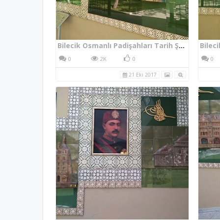
Bilecik Osmanlı Padişahları Tarih Şeridi Duvar Sanat Eserleri
0
2K
0
0
21 Eki 2017