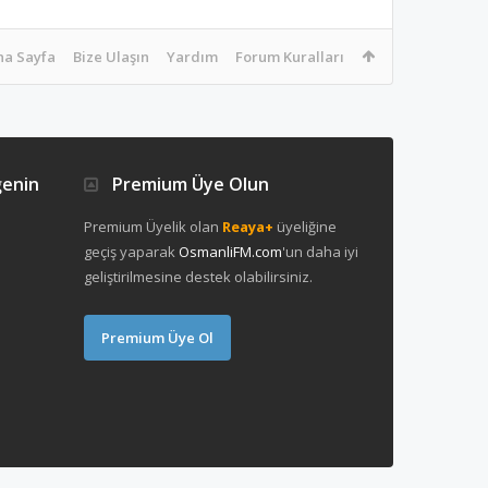
na Sayfa
Bize Ulaşın
Yardım
Forum Kuralları
ğenin
Premium Üye Olun
Premium Üyelik olan
Reaya+
üyeliğine
geçiş yaparak
OsmanliFM.com
'un daha iyi
geliştirilmesine destek olabilirsiniz.
Premium Üye Ol