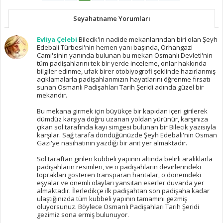
Seyahatname Yorumları
Evliya Çelebi
Bilecik'in nadide mekanlarından biri olan Şeyh
Edebali Türbesi'nin hemen yanı başında, Orhangazi
Cami'sinin yanında bulunan bu mekan Osmanlı Devleti'nin
tüm padişahlarını tek bir yerde inceleme, onlar hakkında
bilgiler edinme, ufak birer otobiyogrofi şeklinde hazırlanmış
açıklamalarla padişahlarımızın hayatlarını öğrenme fırsatı
sunan Osmanlı Padişahları Tarih Şeridi adında güzel bir
mekandır.
Bu mekana girmek için büyükçe bir kapıdan içeri girilerek
dümdüz karşıya doğru uzanan yoldan yürünür, karşınıza
çıkan sol tarafında kayı simgesi bulunan bir Bilecik yazısıyla
karşılar. Sağ tarafa döndüğünüzde Şeyh Edebali'nin Osman
Gazi'ye nasihatının yazdığı bir anıt yer almaktadır.
Sol taraftan girilen kubbeli yapının altında belirli aralıklarla
padişahların resimleri, ve o padişahların devirlerindeki
toprakları gösteren transparan haritalar, o dönemdeki
eşyalar ve önemli olayları yansıtan eserler duvarda yer
almaktadır. İlerledikçe ilk padişahtan son padişaha kadar
ulaştığınızda tüm kubbeli yapının tamamını gezmiş
oluyorsunuz. Böylece Osmanlı Padişahları Tarih Şeridi
gezimiz sona ermiş bulunuyor.