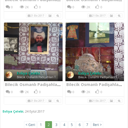
0
2K
0
0
2K
0
21 Eki 2017
21 Eki 2017
Evliya Çelebi
Evliya Çelebi
Bilecik Osmanlı Padişahları Tarih Şeridi
Bilecik Osmanlı Padişahları Tarih Şeridi
Bilecik Osmanlı Padişahları Tarih Şeridi III. Osman
Bilecik Osmanlı Padişahları Tarih Şeridi Duvar Sanat Eserleri
0
2K
0
0
2K
0
21 Eki 2017
21 Eki 2017
Evliya Çelebi
,
24 Eylül 2017
< Geri
1
2
3
4
5
6
7
İleri >