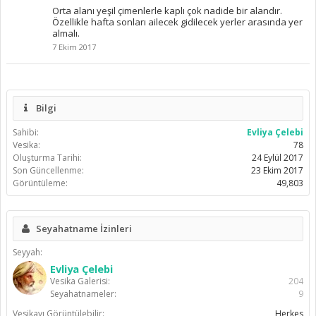
Orta alanı yeşil çimenlerle kaplı çok nadide bir alandır.
Özellikle hafta sonları ailecek gidilecek yerler arasında yer
almalı.
7 Ekim 2017
Bilgi
Sahibi:
Evliya Çelebi
Vesika:
78
Oluşturma Tarihi:
24 Eylül 2017
Son Güncellenme:
23 Ekim 2017
Görüntüleme:
49,803
Seyahatname İzinleri
Seyyah:
Evliya Çelebi
Vesika Galerisi:
204
Seyahatnameler:
9
Vesikayı Görüntülebilir:
Herkes