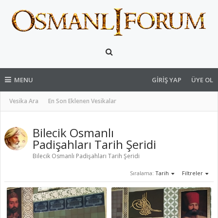
MENU
GIRIŞ YAP
ÜYE OL
Vesika Ara
En Son Eklenen Vesikalar
Bilecik Osmanlı
Padişahları Tarih Şeridi
Bilecik Osmanlı Padişahları Tarih Şeridi
Sıralama:
Tarih
Filtreler