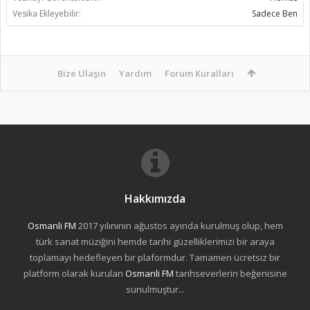
Vesika Ekleyebilir:
Sadece Ben
Bize Ulaşın
Yardım
Forum Kuralları
Hakkımızda
Osmanli FM
2017 yılınının ağustos ayında kurulmuş olup, hem
türk sanat müziğini hemde tarihi güzelliklerimizi bir araya
toplamayı hedefleyen bir plaformdur. Tamamen ücretsiz bir
platform olarak kurulan
Osmanli FM
tarihseverlerin beğenisine
sunulmuştur...