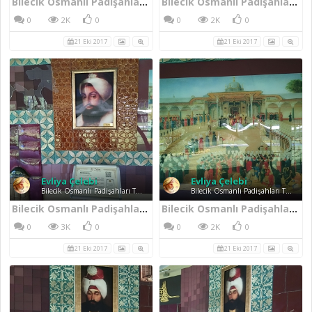
Bilecik Osmanlı Padişahları Tarih Şeridi IV. Mustafa
Bilecik Osmanlı Padişahları Tarih Şeridi Duvar Sanat Eserleri
0
2K
0
0
2K
0
21 Eki 2017
21 Eki 2017
Evliya Çelebi
Evliya Çelebi
Bilecik Osmanlı Padişahları Tarih Şeridi
Bilecik Osmanlı Padişahları Tarih Şeridi
Bilecik Osmanlı Padişahları Tarih Şeridi III. Selim
Bilecik Osmanlı Padişahları Tarih Şeridi Duvar Sanat Eserleri
0
3K
0
0
2K
0
21 Eki 2017
21 Eki 2017