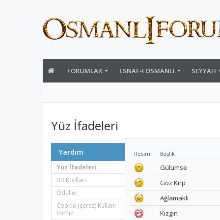
FORUMLAR
ESNAF-I OSMANLI
SEYYAH
Yüz İfadeleri
Yardım
Resim
Başlık
Yüz İfadeleri
Gülümse
BB Kodları
Göz Kırp
Ödüller
Ağlamaklı
Cookie (çerez) Kullanı
mımız
Kızgın