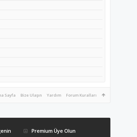
na Sayfa
Bize Ulaşın
Yardım
Forum Kuralları
ğenin
Premium Üye Olun