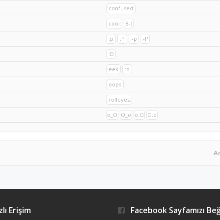
:confused:
:cool:
8-)
:p
:P
:-p
:-P
:D
:eek:
:o
:oops:
:rolleyes:
o_O
O_o
o.O
O.o
A
lı Erişim
Facebook Sayfamızı Be