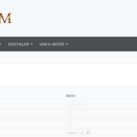
DOSYALAR
VAK'A-NÜVIS
Metin
:)
:-)
(:
;)
:(
:mad:
>:(
:@